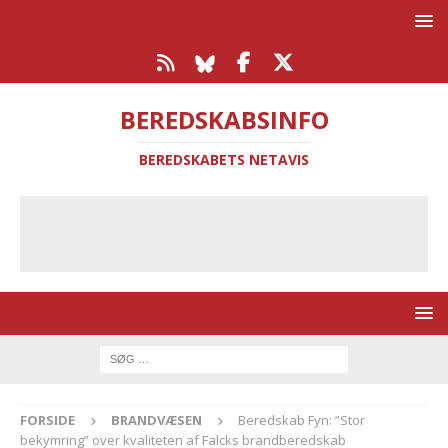
BEREDSKABSINFO
BEREDSKABETS NETAVIS
FORSIDE
BRANDVÆSEN
Beredskab Fyn: ”Stor
bekymring” over kvaliteten af Falcks brandberedskab