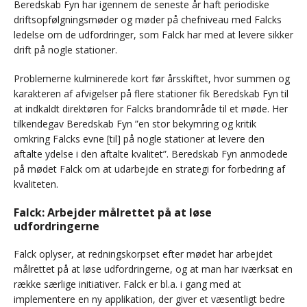
Beredskab Fyn har igennem de seneste år haft periodiske
driftsopfølgningsmøder og møder på chefniveau med Falcks
ledelse om de udfordringer, som Falck har med at levere sikker
drift på nogle stationer.
Problemerne kulminerede kort før årsskiftet, hvor summen og
karakteren af afvigelser på flere stationer fik Beredskab Fyn til
at indkaldt direktøren for Falcks brandområde til et møde. Her
tilkendegav Beredskab Fyn ”en stor bekymring og kritik
omkring Falcks evne [til] på nogle stationer at levere den
aftalte ydelse i den aftalte kvalitet”. Beredskab Fyn anmodede
på mødet Falck om at udarbejde en strategi for forbedring af
kvaliteten.
Falck: Arbejder målrettet på at løse
udfordringerne
Falck oplyser, at redningskorpset efter mødet har arbejdet
målrettet på at løse udfordringerne, og at man har iværksat en
række særlige initiativer. Falck er bl.a. i gang med at
implementere en ny applikation, der giver et væsentligt bedre