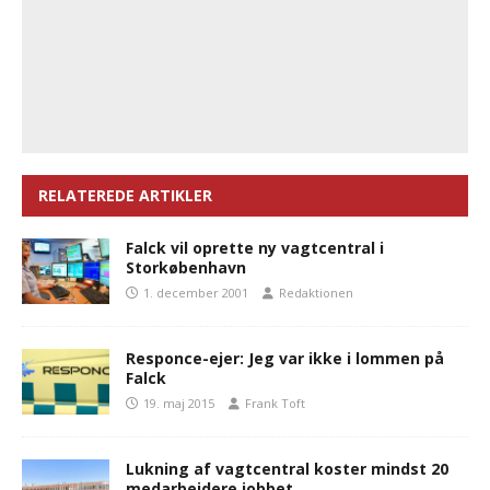
RELATEREDE ARTIKLER
Falck vil oprette ny vagtcentral i
Storkøbenhavn
1. december 2001
Redaktionen
Responce-ejer: Jeg var ikke i lommen på
Falck
19. maj 2015
Frank Toft
Lukning af vagtcentral koster mindst 20
medarbejdere jobbet