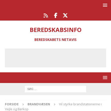
BEREDSKABSINFO
BEREDSKABETS NETAVIS
FORSIDE
BRANDVÆSEN
Vil styrke brandstationerne i
Vejle og Børkop