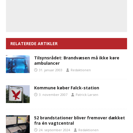
RELATEREDE ARTIKLER
Tilsynsrådet: Brandvæsen må ikke køre
ambulancer
31. januar 2003
Redaktionen
Kommune køber Falck-station
3. november 2007
Patrick Larsen
52 brandstationer bliver fremover dækket
fra én vagtcentral
24. september 2024
Redaktionen