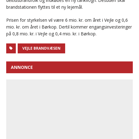
deltidsbrandfolk og indkøbes en ny tankvogn. Desuden skal
brandstationen flyttes til et ny lejemål.
Prisen for styrkelsen vil være 6 mio. kr. om året i Vejle og 0,6
mio. kr. om året i Børkop. Dertil kommer engangsinvesteringer
på 0,8 mio. kr. i Vejle og 0,4 mio. kr. i Børkop.
VEJLE BRANDVÆSEN
ANNONCE