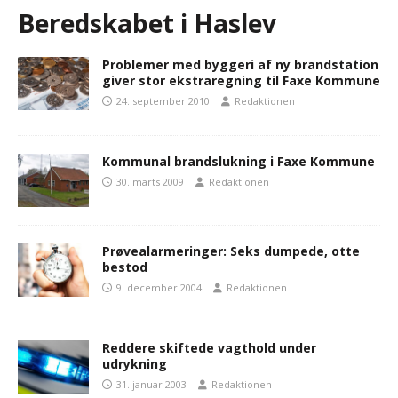
Beredskabet i Haslev
Problemer med byggeri af ny brandstation
giver stor ekstraregning til Faxe Kommune
24. september 2010
Redaktionen
Kommunal brandslukning i Faxe Kommune
30. marts 2009
Redaktionen
Prøvealarmeringer: Seks dumpede, otte
bestod
9. december 2004
Redaktionen
Reddere skiftede vagthold under
udrykning
31. januar 2003
Redaktionen