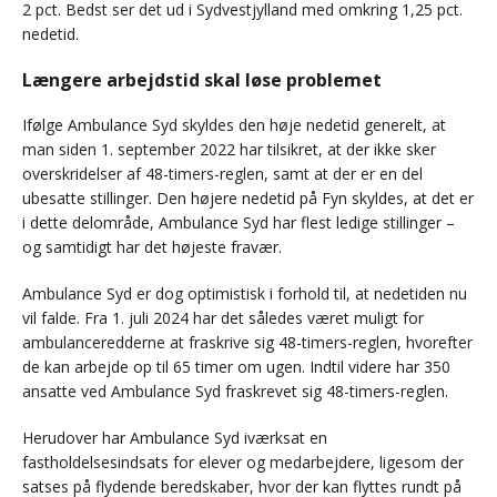
2 pct. Bedst ser det ud i Sydvestjylland med omkring 1,25 pct.
nedetid.
Længere arbejdstid skal løse problemet
Ifølge Ambulance Syd skyldes den høje nedetid generelt, at
man siden 1. september 2022 har tilsikret, at der ikke sker
overskridelser af 48-timers-reglen, samt at der er en del
ubesatte stillinger. Den højere nedetid på Fyn skyldes, at det er
i dette delområde, Ambulance Syd har flest ledige stillinger –
og samtidigt har det højeste fravær.
Ambulance Syd er dog optimistisk i forhold til, at nedetiden nu
vil falde. Fra 1. juli 2024 har det således været muligt for
ambulanceredderne at fraskrive sig 48-timers-reglen, hvorefter
de kan arbejde op til 65 timer om ugen. Indtil videre har 350
ansatte ved Ambulance Syd fraskrevet sig 48-timers-reglen.
Herudover har Ambulance Syd iværksat en
fastholdelsesindsats for elever og medarbejdere, ligesom der
satses på flydende beredskaber, hvor der kan flyttes rundt på