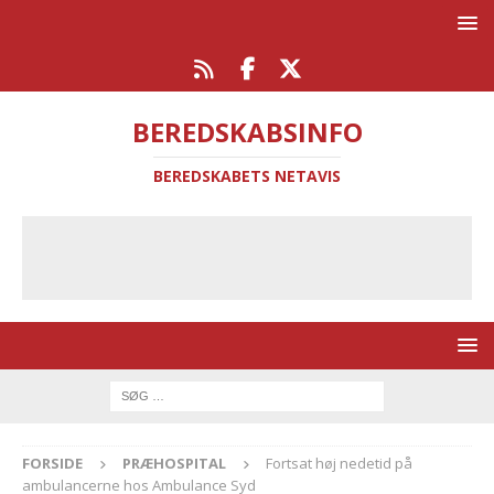
BEREDSKABSINFO
BEREDSKABETS NETAVIS
FORSIDE
PRÆHOSPITAL
Fortsat høj nedetid på
ambulancerne hos Ambulance Syd