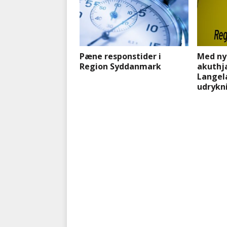
Pæne responstider i
Med ny
Region Syddanmark
akuthj
Langel
udrykn