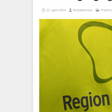
BRANDVÆSEN
23. april 2024
Redaktionen
Præhos
[ 7. august 2026 ]
Branche k
nødsporet
AUTOHJÆLP