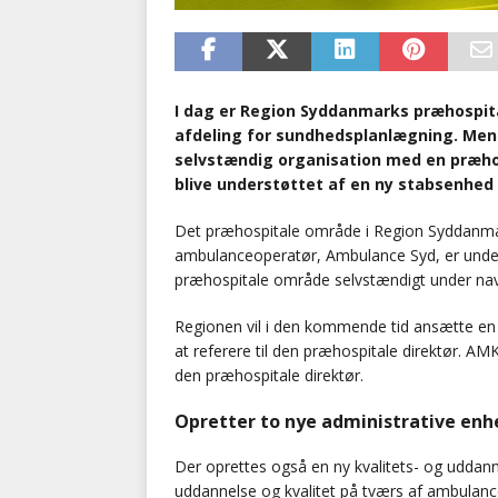
I dag er Region Syddanmarks præhospita
afdeling for sundhedsplanlægning. Men nu
selvstændig organisation med en præhosp
blive understøttet af en ny stabsenhed
Det præhospitale område i Region Syddanmar
ambulanceoperatør, Ambulance Syd, er underl
præhospitale område selvstændigt under nav
Regionen vil i den kommende tid ansætte en 
at referere til den præhospitale direktør. A
den præhospitale direktør.
Opretter to nye administrative enh
Der oprettes også en ny kvalitets- og uddanne
uddannelse og kvalitet på tværs af ambulanc