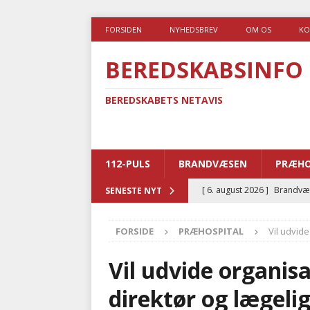
FORSIDEN
NYHEDSBREV
OM OS
KO
BEREDSKABSINFO
BEREDSKABETS NETAVIS
112-PULS
BRANDVÆSEN
PRÆHO
[ 6. august 2026 ]
Brandvæs
SENESTE NYT
BRANDVÆSEN
FORSIDE
PRÆHOSPITAL
Vil udvid
[ 5. august 2026 ]
Advarer:
i det offentlige
PRÆHOSP
Vil udvide organi
[ 5. august 2026 ]
Ny ambul
direktør og lægeli
[ 4. august 2026 ]
Brandvæs