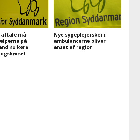
 aftale må
Nye sygeplejersker i
ælperne på
ambulancerne bliver
and nu køre
ansat af region
ingskørsel