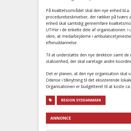
På kvalitetsområdet skal den nye enhed bl.a. 
procedurebeskrivelser, der rækker på tværs 
enhed skal samtidig gennemføre kvalitetsmoni
UTH’er i de enkelte dele af organisationen. 
sikre, at medarbejderne i ambulancetjenest
efteruddannelse.
Til at understøtte den nye direktion samt de 
stabsenhed, der skal varetage andre koordin
Det er planen, at den nye organisation skal væ
Odense i tilknytning til det eksisterende l
Organisationen er budgetteret til at koste ca.
REGION SYDDANMARK
ANNONCE