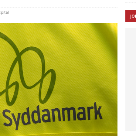
pital
JO
ræver at beskyttelseskøretøjer bliver lovpligtige ved arbejde i