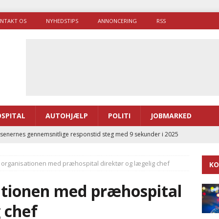
NTAKT OS
NYHEDSTIPS
ANNONCERING
RSS
SPITAL
AUTOHJÆLP
POLITI
JOBMARKED
enernes gennemsnitlige responstid steg med 9 sekunder i 2025
e organisationen med præhospital direktør og lægelig chef
KO
 Udløb af sygetransporttilladelser kan sende 400.000 kørsler over
ITAL
sationen med præhospital
ance og el-sygetransportvogn til Samsø
PRÆHOSPITAL
g chef
enerne brugte lidt længere tid på at komme af sted i 2025