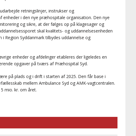
udarbejde retningslinjer, instrukser og
af enheder i den nye præhospitale organisation. Den nye
torering og sikre, at der følges op på klagesager og
I uddannelsessporet skal kvalitets- og uddannelsesenheden
en i Region Syddanmark tilbydes uddannelse og
øvrige enheder og afdelinger etableres der ligeledes en
erende opgaver på tværs af Præhospital Syd.
re på plads og i drift i starten af 2025. Den får base i
okalefællesskab mellem Ambulance Syd og AMK-vagtcentralen.
 5 mio. kr. om året.