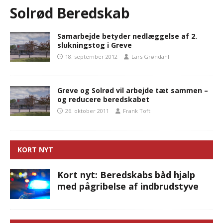
Solrød Beredskab
Samarbejde betyder nedlæggelse af 2.
slukningstog i Greve
18. september 2012
Lars Grøndahl
Greve og Solrød vil arbejde tæt sammen –
og reducere beredskabet
26. oktober 2011
Frank Toft
KORT NYT
Kort nyt: Beredskabs båd hjalp
med pågribelse af indbrudstyve