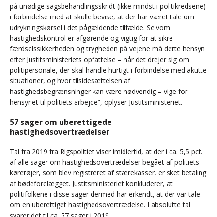
på unødige sagsbehandlingsskridt (ikke mindst i politikredsene)
i forbindelse med at skulle bevise, at der har været tale om
udrykningskørsel i det pågældende tilfælde. Selvom
hastighedskontrol er afgørende og vigtig for at sikre
færdselssikkerheden og trygheden på vejene må dette hensyn
efter Justitsministeriets opfattelse – når det drejer sig om
politipersonale, der skal handle hurtigt i forbindelse med akutte
situationer, og hvor tilsidesættelsen af
hastighedsbegrænsninger kan være nødvendig – vige for
hensynet til politiets arbejde”, oplyser Justitsministeriet.
57 sager om uberettigede
hastighedsovertrædelser
Tal fra 2019 fra Rigspolitiet viser imidlertid, at der i ca. 5,5 pct.
af alle sager om hastighedsovertrædelser begået af politiets
køretøjer, som blev registreret af stærekasser, er sket betaling
af bødeforelægget. Justitsministeriet konkluderer, at
politifolkene i disse sager dermed har erkendt, at der var tale
om en uberettiget hastighedsovertrædelse. I absolutte tal
svarer det til ca. 57 sager i 2019.