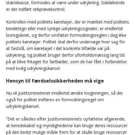
stærekasse, formodes at være under udrykning. Sideløbende
er der indført stikprøvekontrol.
Kontrollen med politiets køretøjer, der er mærket med politiets
kendetegn eller med synlige udrykningssignaler, er imidlertid
lovreguleret, og derfor omfatter formodningsreglen i dag ikke
politiets køretøjer. Politiet skal derfor undersøge hver sag for
at fastslå, om køretøjet i det konkrete tilfælde var på
udrykning, og politiet bruger derfor uforholdsmæssig lang tid
på at blive fritaget for fartbøder, som de har fået i forbindelse
med lovlig udrykningskørsel.
Hensyn til færdselssikkerheden må vige
Nu vil Justitsministeriet imidlertid ændre lovgivningen, så der
også for politiet indføres en formodningsregel om
udrykningskørsel.
”Det er således efter Justitsministeriets opfattelse afgørende,
at beredskabet og myndighederne kan bruge deres ressourcer
på den bedst mulige måde frem for at skulle bruge ressourcer