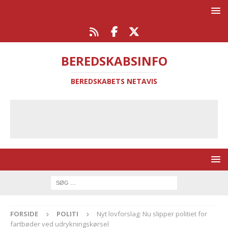
BEREDSKABSINFO
BEREDSKABETS NETAVIS
FORSIDE
POLITI
Nyt lovforslag: Nu slipper politiet for
fartbøder ved udrykningskørsel