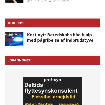
21. maj 2019
Lars Grøndahl
KORT NYT
Kort nyt: Beredskabs båd hjalp
med pågribelse af indbrudstyve
JOBANNONCE