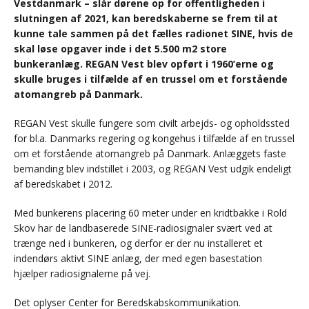
Vestdanmark – slår dørene op for offentligheden i
slutningen af 2021, kan beredskaberne se frem til at
kunne tale sammen på det fælles radionet SINE, hvis de
skal løse opgaver inde i det 5.500 m2 store
bunkeranlæg. REGAN Vest blev opført i 1960’erne og
skulle bruges i tilfælde af en trussel om et forstående
atomangreb på Danmark.
REGAN Vest skulle fungere som civilt arbejds- og opholdssted
for bl.a. Danmarks regering og kongehus i tilfælde af en trussel
om et forstående atomangreb på Danmark. Anlæggets faste
bemanding blev indstillet i 2003, og REGAN Vest udgik endeligt
af beredskabet i 2012.
Med bunkerens placering 60 meter under en kridtbakke i Rold
Skov har de landbaserede SINE-radiosignaler svært ved at
trænge ned i bunkeren, og derfor er der nu installeret et
indendørs aktivt SINE anlæg, der med egen basestation
hjælper radiosignalerne på vej.
Det oplyser Center for Beredskabskommunikation.