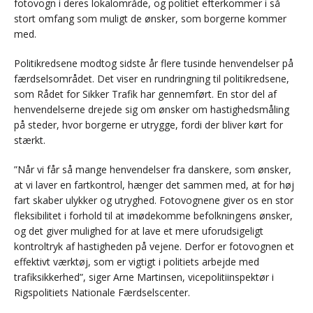
fotovogn i deres lokalområde, og politiet efterkommer i så
stort omfang som muligt de ønsker, som borgerne kommer
med.
Politikredsene modtog sidste år flere tusinde henvendelser på
færdselsområdet. Det viser en rundringning til politikredsene,
som Rådet for Sikker Trafik har gennemført. En stor del af
henvendelserne drejede sig om ønsker om hastighedsmåling
på steder, hvor borgerne er utrygge, fordi der bliver kørt for
stærkt.
”Når vi får så mange henvendelser fra danskere, som ønsker,
at vi laver en fartkontrol, hænger det sammen med, at for høj
fart skaber ulykker og utryghed. Fotovognene giver os en stor
fleksibilitet i forhold til at imødekomme befolkningens ønsker,
og det giver mulighed for at lave et mere uforudsigeligt
kontroltryk af hastigheden på vejene. Derfor er fotovognen et
effektivt værktøj, som er vigtigt i politiets arbejde med
trafiksikkerhed”, siger Arne Martinsen, vicepolitiinspektør i
Rigspolitiets Nationale Færdselscenter.