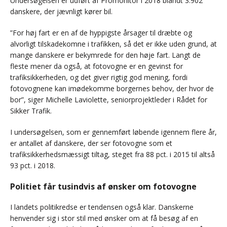
Undersøgelsen er udført af Promonitor i 2018 blandt 3.902
danskere, der jævnligt kører bil.
”For høj fart er en af de hyppigste årsager til dræbte og
alvorligt tilskadekomne i trafikken, så det er ikke uden grund, at
mange danskere er bekymrede for den høje fart. Langt de
fleste mener da også, at fotovogne er en gevinst for
trafiksikkerheden, og det giver rigtig god mening, fordi
fotovognene kan imødekomme borgernes behov, der hvor de
bor”, siger Michelle Laviolette, seniorprojektleder i Rådet for
Sikker Trafik.
I undersøgelsen, som er gennemført løbende igennem flere år,
er antallet af danskere, der ser fotovogne som et
trafiksikkerhedsmæssigt tiltag, steget fra 88 pct. i 2015 til altså
93 pct. i 2018.
Politiet får tusindvis af ønsker om fotovogne
I landets politikredse er tendensen også klar. Danskerne
henvender sig i stor stil med ønsker om at få besøg af en