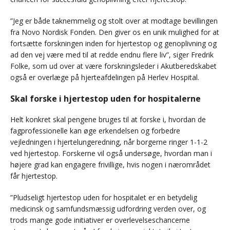
”Jeg er både taknemmelig og stolt over at modtage bevillingen
fra Novo Nordisk Fonden. Den giver os en unik mulighed for at
fortsætte forskningen inden for hjertestop og genoplivning og
ad den vej være med til at redde endnu flere liv”, siger Fredrik
Folke, som ud over at være forskningsleder i Akutberedskabet
også er overlæge på hjerteafdelingen på Herlev Hospital.
Skal forske i hjertestop uden for hospitalerne
Helt konkret skal pengene bruges til at forske i, hvordan de
fagprofessionelle kan øge erkendelsen og forbedre
vejledningen i hjertelungeredning, når borgerne ringer 1-1-2
ved hjertestop. Forskerne vil også undersøge, hvordan man i
højere grad kan engagere frivillige, hvis nogen i nærområdet
får hjertestop.
”Pludseligt hjertestop uden for hospitalet er en betydelig
medicinsk og samfundsmæssig udfordring verden over, og
trods mange gode initiativer er overlevelseschancerne