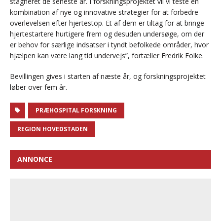
stagneret de seneste år. I forskningsprojektet vil vi teste en
kombination af nye og innovative strategier for at forbedre
overlevelsen efter hjertestop. Et af dem er tiltag for at bringe
hjertestartere hurtigere frem og desuden undersøge, om der
er behov for særlige indsatser i tyndt befolkede områder, hvor
hjælpen kan være lang tid undervejs”, fortæller Fredrik Folke.
Bevillingen gives i starten af næste år, og forskningsprojektet
løber over fem år.
PRÆHOSPITAL FORSKNING
REGION HOVEDSTADEN
ANNONCE