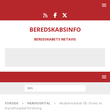
BEREDSKABSINFO
BEREDSKABETS NETAVIS
FORSIDE
PRÆHOSPITAL
Akutberedskab får 10 mio. kr.
til præhospital forskning