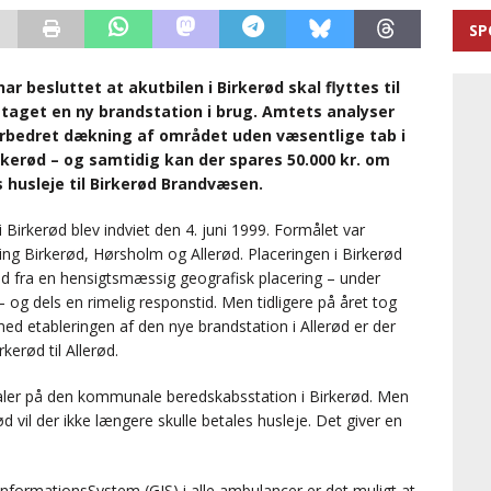
SP
 besluttet at akutbilen i Birkerød skal flyttes til
ar taget en ny brandstation i brug. Amtets analyser
forbedret dækning af området uden væsentlige tab i
rkerød – og samtidig kan der spares 50.000 kr. om
s husleje til Birkerød Brandvæsen.
Birkerød blev indviet den 4. juni 1999. Formålet var
ng Birkerød, Hørsholm og Allerød. Placeringen i Birkerød
d fra en hensigtsmæssig geografisk placering – under
– og dels en rimelig responstid. Men tidligere på året tog
 med etableringen af den nye brandstation i Allerød er der
kerød til Allerød.
lokaler på den kommunale beredskabsstation i Birkerød. Men
erød vil der ikke længere skulle betales husleje. Det giver en
InformationsSystem (GIS) i alle ambulancer er det muligt at