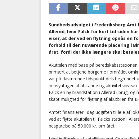
Sundhedsudvalget i Frederiksborg Amt har
Allerød, hvor Falck for kort tid siden h
viser, at der ved en flytning opnås en 
forhold til den nuværende placering i Bi
året, fordi der ikke længere skal betale
Akutbilen med base på beredskabsstationen i 
primært at betjene borgerne i området omkri
var på daværende tidspunkt dels begrundet u
hensyntagen til afstande og aktivitetsniveau 
Falck en ny brandstation i Allerød i brug, og
skabt mulighed for flytning af akutbilen fra Bir
Amtet finansierer i dag udgiften til leje af 
ved at flytte akutbilen til Falcks station i All
besparelse på 50.000 kr. om året.
Med indførelse af satellitbaseret Geografisk 