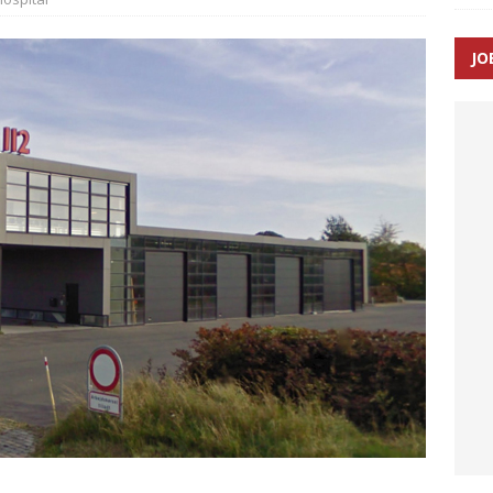
JO
ræver at beskyttelseskøretøjer bliver lovpligtige ved arbejde i