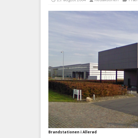
BRANDVÆSEN
[ 7. august 2026 ]
Branche k
nødsporet
AUTOHJÆLP
Brandstationen i Allerød