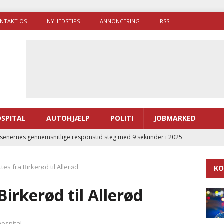
NTAKT OS
NYHEDSTIPS
ANNONCERING
RSS
SPITAL
AUTOHJÆLP
POLITI
JOBMARKED
enernes gennemsnitlige responstid steg med 9 sekunder i 2025
ttes fra Birkerød til Allerød
KO
 Udløb af sygetransporttilladelser kan sende 400.000 kørsler over
ITAL
Birkerød til Allerød
ance og el-sygetransportvogn til Samsø
PRÆHOSPITAL
enerne brugte lidt længere tid på at komme af sted i 2025
ospital