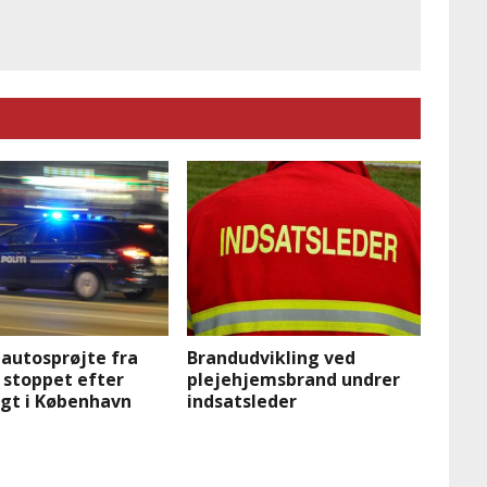
 autosprøjte fra
Brandudvikling ved
 stoppet efter
plejehjemsbrand undrer
agt i København
indsatsleder