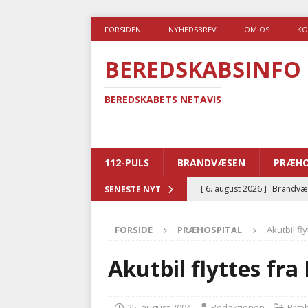
FORSIDEN
NYHEDSBREV
OM OS
KO
BEREDSKABSINFO
BEREDSKABETS NETAVIS
112-PULS
BRANDVÆSEN
PRÆHO
[ 6. august 2026 ]
Brandvæs
SENESTE NYT
BRANDVÆSEN
FORSIDE
PRÆHOSPITAL
Akutbil fly
[ 5. august 2026 ]
Advarer:
i det offentlige
PRÆHOSP
Akutbil flyttes fra 
[ 5. august 2026 ]
Ny ambul
[ 4. august 2026 ]
Brandvæs
25. august 2004
Redaktionen
Præh