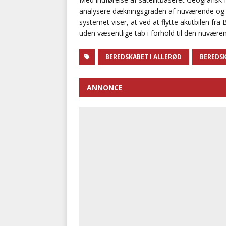
analysere dækningsgraden af nuværende og al
systemet viser, at ved at flytte akutbilen fr
uden væsentlige tab i forhold til den nuværen
BEREDSKABET I ALLERØD
BEREDSK
ANNONCE