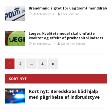
Brandmand sigtet for uagtsomt manddrab
20. februar 2014
Lars Grøndahl
Læger: Kvalitetsmodel skal omfatte
kvalitet og effekt af præhospital indsats
19. februar 2014
Morten Andersen
1
2
…
4
»
KORT NYT
Kort nyt: Beredskabs båd hjalp
med pågribelse af indbrudstyve