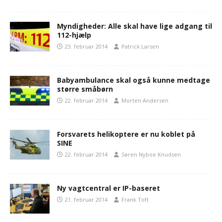
Myndigheder: Alle skal have lige adgang til
112-hjælp
23. februar 2014
Patrick Larsen
Babyambulance skal også kunne medtage
større småbørn
22. februar 2014
Morten Andersen
Forsvarets helikoptere er nu koblet på
SINE
22. februar 2014
Søren Nyboe Knudsen
Ny vagtcentral er IP-baseret
21. februar 2014
Frank Toft