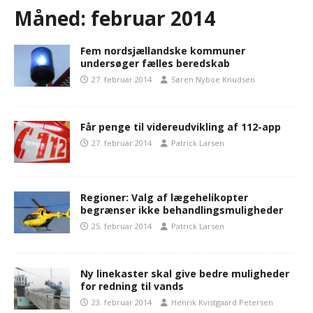
Måned:
februar 2014
Fem nordsjællandske kommuner
undersøger fælles beredskab
27. februar 2014
Søren Nyboe Knudsen
Får penge til videreudvikling af 112-app
27. februar 2014
Patrick Larsen
Regioner: Valg af lægehelikopter
begrænser ikke behandlingsmuligheder
25. februar 2014
Patrick Larsen
Ny linekaster skal give bedre muligheder
for redning til vands
23. februar 2014
Henrik Kvistgaard Petersen