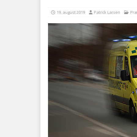
BRANDVÆSEN
19. august 2019
Patrick Larsen
Præ
[ 7. august 2026 ]
Branche k
nødsporet
AUTOHJÆLP