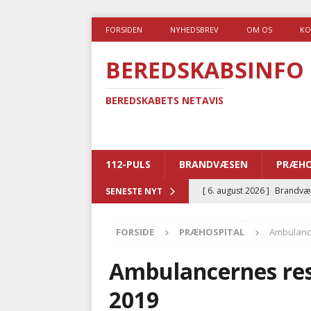
FORSIDEN
NYHEDSBREV
OM OS
KO
BEREDSKABSINFO
BEREDSKABETS NETAVIS
112-PULS
BRANDVÆSEN
PRÆHO
[ 6. august 2026 ]
Brandvæs
SENESTE NYT
BRANDVÆSEN
FORSIDE
PRÆHOSPITAL
Ambulance
[ 5. august 2026 ]
Advarer:
i det offentlige
PRÆHOSP
Ambulancernes resp
[ 5. august 2026 ]
Ny ambul
2019
[ 4. august 2026 ]
Brandvæs