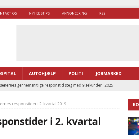
NTAKT OS
NYHEDSTIPS
ANNONCERING
RSS
SPITAL
AUTOHJÆLP
POLITI
JOBMARKED
enernes gennemsnitlige responstid steg med 9 sekunder i 2025
rnes responstider i 2. kvartal 2019
KO
 Udløb af sygetransporttilladelser kan sende 400.000 kørsler over
ITAL
onstider i 2. kvartal
ance og el-sygetransportvogn til Samsø
PRÆHOSPITAL
enerne brugte lidt længere tid på at komme af sted i 2025