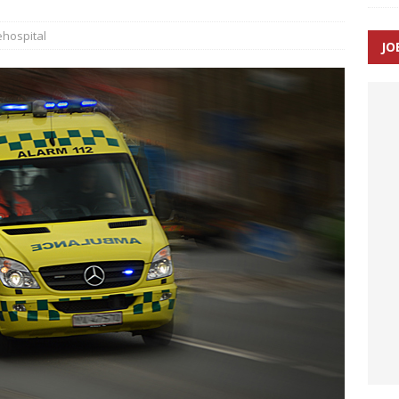
hospital
JO
ræver at beskyttelseskøretøjer bliver lovpligtige ved arbejde i