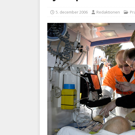
BRANDVÆSEN
5. december 2006
Redaktionen
Pr
[ 7. august 2026 ]
Branche k
nødsporet
AUTOHJÆLP