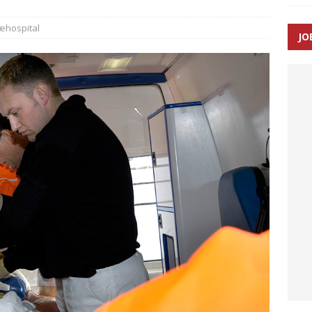
æhospital
JO
ræver at beskyttelseskøretøjer bliver lovpligtige ved arbejde i