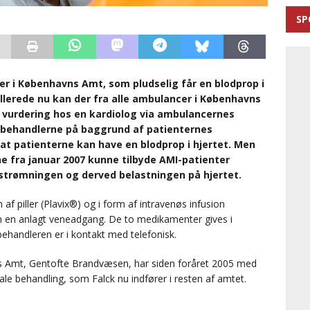
SP
er i Københavns Amt, som pludselig får en blodprop i
Allerede nu kan der fra alle ambulancer i Københavns
 vurdering hos en kardiolog via ambulancernes
cebehandlerne på baggrund af patienternes
t patienterne kan have en blodprop i hjertet. Men
 fra januar 2007 kunne tilbyde AMI-patienter
trømningen og derved belastningen på hjertet.
f piller (Plavix®) og i form af intravenøs infusion
em en anlagt veneadgang. De to medikamenter gives i
andleren er i kontakt med telefonisk.
 Amt, Gentofte Brandvæsen, har siden foråret 2005 med
e behandling, som Falck nu indfører i resten af amtet.