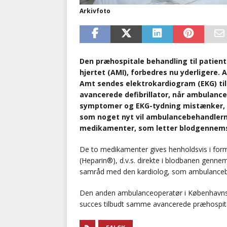
Arkivfoto
Den præhospitale behandling til patient
hjertet (AMI), forbedres nu yderligere. 
Amt sendes elektrokardiogram (EKG) til
avancerede defibrillator, når ambulan
symptomer og EKG-tydning mistænker, a
som noget nyt vil ambulancebehandlerne
medikamenter, som letter blodgennems
De to medikamenter gives henholdsvis i form a
(Heparin®), d.v.s. direkte i blodbanen genn
samråd med den kardiolog, som ambulancebeh
Den anden ambulanceoperatør i Københavns
succes tilbudt samme avancerede præhospital