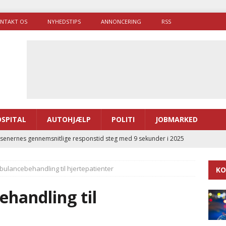
NTAKT OS
NYHEDSTIPS
ANNONCERING
RSS
SPITAL
AUTOHJÆLP
POLITI
JOBMARKED
enernes gennemsnitlige responstid steg med 9 sekunder i 2025
ulancebehandling til hjertepatienter
KO
 Udløb af sygetransporttilladelser kan sende 400.000 kørsler over
ITAL
handling til
ance og el-sygetransportvogn til Samsø
PRÆHOSPITAL
enerne brugte lidt længere tid på at komme af sted i 2025