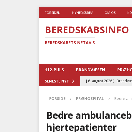
FORSIDEN
NYHEDSBREV
OM OS
KO
BEREDSKABSINFO
BEREDSKABETS NETAVIS
112-PULS
BRANDVÆSEN
PRÆHO
[ 6. august 2026 ]
Brandvæs
SENESTE NYT
BRANDVÆSEN
FORSIDE
PRÆHOSPITAL
Bedre amb
[ 5. august 2026 ]
Advarer:
i det offentlige
PRÆHOSP
Bedre ambulancebe
[ 5. august 2026 ]
Ny ambul
hjertepatienter
[ 4. august 2026 ]
Brandvæs