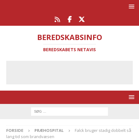
BEREDSKABSINFO
BEREDSKABETS NETAVIS
FORSIDE
PRÆHOSPITAL
Falck bruger stadig dobbelt så
lang tid som brandvæsen