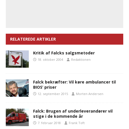
RELATEREDE ARTIKLER
Kritik af Falcks salgsmetoder
18. oktober 2004
Redaktionen
Falck bekræfter: Vil køre ambulancer til
BIOS’ priser
12. september 2015
Morten Andersen
Falck: Brugen af underleverandører vil
stige i de kommende år
7. februar 2018
Frank Toft