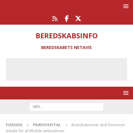
BEREDSKABSINFO
BEREDSKABETS NETAVIS
FORSIDE
PRÆHOSPITAL
Brandvæsener skal fremover
betale for at tilkalde ambulancer