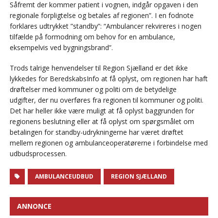
Såfremt der kommer patient i vognen, indgår opgaven i den
regionale forpligtelse og betales af regionen”. I en fodnote
forklares udtrykket ”standby”: “Ambulancer rekvireres i nogen
tilfælde på formodning om behov for en ambulance,
eksempelvis ved bygningsbrand”.
Trods talrige henvendelser til Region Sjælland er det ikke
lykkedes for BeredskabsInfo at få oplyst, om regionen har haft
drøftelser med kommuner og politi om de betydelige
udgifter, der nu overføres fra regionen til kommuner og politi.
Det har heller ikke være muligt at få oplyst baggrunden for
regionens beslutning eller at få oplyst om spørgsmålet om
betalingen for standby-udrykningerne har været drøftet
mellem regionen og ambulanceoperatørerne i forbindelse med
udbudsprocessen.
AMBULANCEUDBUD
REGION SJÆLLAND
ANNONCE