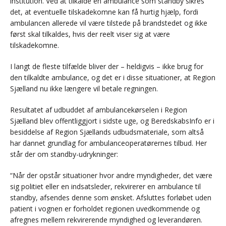
institution. Ved at tilkalde en ambulance som standby sikres
det, at eventuelle tilskadekomne kan få hurtig hjælp, fordi
ambulancen allerede vil være tilstede på brandstedet og ikke
først skal tilkaldes, hvis der reelt viser sig at være
tilskadekomne.
I langt de fleste tilfælde bliver der – heldigvis – ikke brug for
den tilkaldte ambulance, og det er i disse situationer, at Region
Sjælland nu ikke længere vil betale regningen.
Resultatet af udbuddet af ambulancekørselen i Region
Sjælland blev offentliggjort i sidste uge, og BeredskabsInfo er i
besiddelse af Region Sjællands udbudsmateriale, som altså
har dannet grundlag for ambulanceoperatørernes tilbud. Her
står der om standby-udrykninger:
“Når der opstår situationer hvor andre myndigheder, det være
sig politiet eller en indsatsleder, rekvirerer en ambulance til
standby, afsendes denne som ønsket. Afsluttes forløbet uden
patient i vognen er forholdet regionen uvedkommende og
afregnes mellem rekvirerende myndighed og leverandøren.