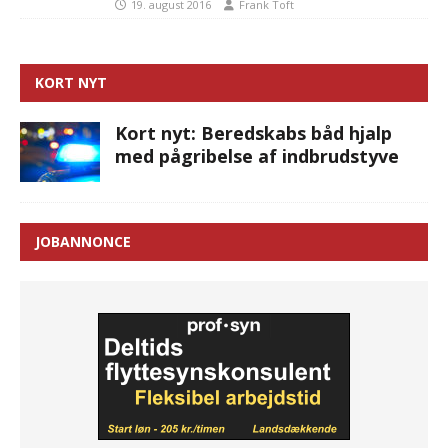
19. august 2016
Frank Toft
KORT NYT
Kort nyt: Beredskabs båd hjalp
med pågribelse af indbrudstyve
JOBANNONCE