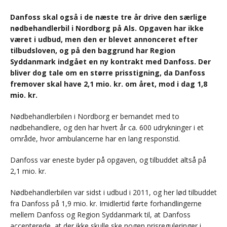
Danfoss skal også i de næste tre år drive den særlige
nødbehandlerbil i Nordborg på Als. Opgaven har ikke
været i udbud, men den er blevet annonceret efter
tilbudsloven, og på den baggrund har Region
Syddanmark indgået en ny kontrakt med Danfoss. Der
bliver dog tale om en større prisstigning, da Danfoss
fremover skal have 2,1 mio. kr. om året, mod i dag 1,8
mio. kr.
Nødbehandlerbilen i Nordborg er bemandet med to
nødbehandlere, og den har hvert år ca. 600 udrykninger i et
område, hvor ambulancerne har en lang responstid.
Danfoss var eneste byder på opgaven, og tilbuddet altså på
2,1 mio. kr.
Nødbehandlerbilen var sidst i udbud i 2011, og her lød tilbuddet
fra Danfoss på 1,9 mio. kr. Imidlertid førte forhandlingerne
mellem Danfoss og Region Syddanmark til, at Danfoss
accepterede, at der ikke skulle ske nogen prisreguleringer i