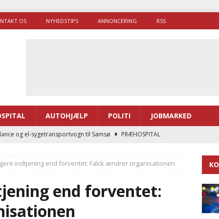
NTAKT OS
NYHEDSTIPS
ANNONCERING
RSS
SPITAL
AUTOHJÆLP
POLITI
JOBMARKED
ance og el-sygetransportvogn til Samsø
PRÆHOSPITAL
enerne brugte lidt længere tid på at komme af sted i 2025
ligere indtjening end forventet: Falck ændrer organisationen
KO
g politiuddannelse skal ruste betjentene til mere kompleks
tjening end forventet:
nisationen
ne driver flere brandstationer, mens Falcks andel fortsætter