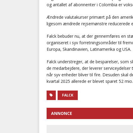
og antallet af abonnenter i Colombia er vokse
Ændrede valutakurser primært på den amerika
ligesom ændrede rejsemønstre reducerede ef
Falck bebuder nu, at der gennemføres en stø
organiseret i syv forretningsområder til frem
Europa, Skandinavien, Latinamerika og USA.
Falck understreger, at de besparelser, som 
de medarbejdere, der leverer serviceydelser t
når syv enheder bliver til fire. Desuden skal 
kvartal 2025 allerede er blevet sparet 52 mio
FALCK
ANNONCE