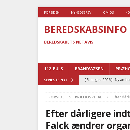
FORSIDEN
NYHEDSBREV
OM OS
KO
BEREDSKABSINFO
BEREDSKABETS NETAVIS
112-PULS
BRANDVÆSEN
PRÆHO
[ 5. august 2026 ]
Ny ambul
SENESTE NYT
[ 4. august 2026 ]
Brandvæs
FORSIDE
PRÆHOSPITAL
Efter dår
BRANDVÆSEN
[ 4. august 2026 ]
Ny treåri
Efter dårligere ind
kriminalitet
POLITI
Falck ændrer orga
[ 3. august 2026 ]
Kommuner