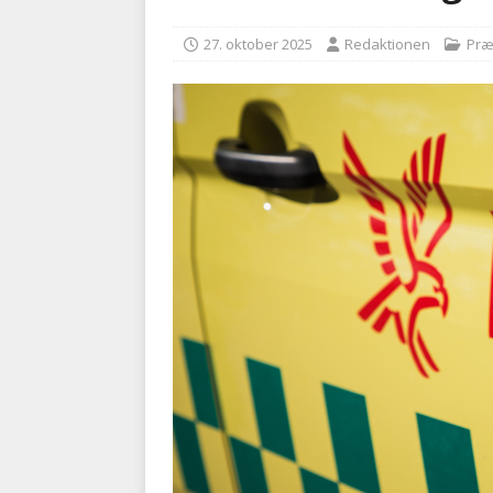
med at falde
BRANDVÆ
27. oktober 2025
Redaktionen
Præ
[ 5. august 2026 ]
Advarer:
i det offentlige
PRÆHOSP