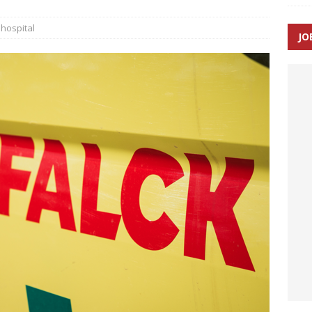
SEN
hospital
JO
 Udløb af sygetransporttilladelser kan sende 400.000 kørsler over
ITAL