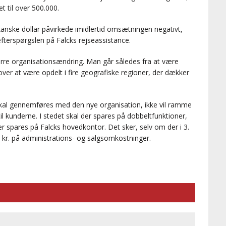
t til over 500.000.
nske dollar påvirkede imidlertid omsætningen negativt,
terspørgslen på Falcks rejseassistance.
rre organisationsændring. Man går således fra at være
over at være opdelt i fire geografiske regioner, der dækker
skal gennemføres med den nye organisation, ikke vil ramme
il kunderne. I stedet skal der spares på dobbeltfunktioner,
der spares på Falcks hovedkontor. Det sker, selv om der i 3.
. kr. på administrations- og salgsomkostninger.