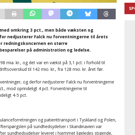
SP
g med omkring 3 pct., men både væksten og
for nedjusterer Falck nu forventningerne til årets
er redningskoncernen en større
besparelser på administration og ledelse.
8 mia. kr., og det var en vækst på 3,1 pct. i forhold til
ftsoverskud til 142 mio. kr., fra 128 mio. kr. året før.
rventninger, og derfor nedjusterer Falck nu forventningerne
t., mod oprindeligt 4 pct. Forventningerne til
eligt 4-5 pct.
bulanceforretningen og patienttransport i Tyskland og Polen,
fterspørgslen på sundhedsydelser i Skandinavien var
fter sundhedsydelser leveret i hjemmet ligeledes stigende,