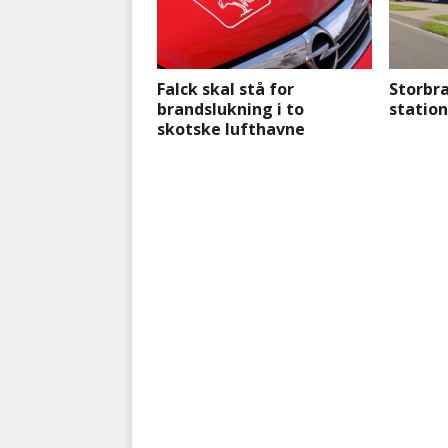
Falck skal stå for
Storbra
brandslukning i to
station
skotske lufthavne