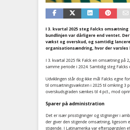
I 3. kvartal 2025 steg Falcks omsætnin
bundlinjen var dårligere end ventet. Der
vækst og overskud, og samtidig lancer
organisationsændring, hvor der varsles 
I 3. kvartal 2025 fik Falck en omsætning på 2,9
samme periode i 2024. Samtidig steg Falcks dri
Udviklingen står dog ikke mål Falcks egne fo
til omsætningsvæksten i 2025 til omkring 3 pc
overskudsgraden sænkes til 4 pct., mod oprind
Sparer på administration
Det er især prisstigninger og stigninger i am
der giver den stigende omsætning, ligesom e
stigende. I Latinamerika var efterspørgslen e