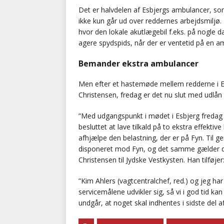
Det er halvdelen af Esbjergs ambulancer, som
ikke kun går ud over reddernes arbejdsmiljø.
hvor den lokale akutlægebil f.eks. på nogle 
agere spydspids, når der er ventetid på en a
Bemander ekstra ambulancer
Men efter et hastemøde mellem redderne i E
Christensen, fredag er det nu slut med udlån 
”Med udgangspunkt i mødet i Esbjerg fredag 
besluttet at lave tilkald på to ekstra effektiv
afhjælpe den belastning, der er på Fyn. Til g
disponeret mod Fyn, og det samme gælder de
Christensen til Jydske Vestkysten. Han tilføjer
”Kim Ahlers (vagtcentralchef, red.) og jeg har
servicemålene udvikler sig, så vi i god tid 
undgår, at noget skal indhentes i sidste del af