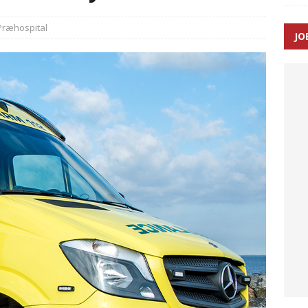
SEN
Præhospital
JO
 Udløb af sygetransporttilladelser kan sende 400.000 kørsler over
ITAL