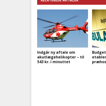
RELATEREDE ARTIKLER
Indgår ny aftale om
Budgeta
akutlægehelikopter – til
etabler
543 kr. i minuttet
præhos