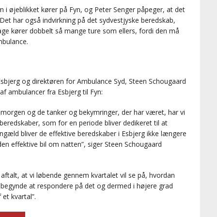
 i øjeblikket kører på Fyn, og Peter Senger påpeger, at det
 Det har også indvirkning på det sydvestjyske beredskab,
dage kører dobbelt så mange ture som ellers, fordi den må
mbulance.
sbjerg og direktøren for Ambulance Syd, Steen Schougaard
af ambulancer fra Esbjerg til Fyn:
morgen og de tanker og bekymringer, der har været, har vi
e beredskaber, som for en periode bliver dedikeret til at
engæld bliver de effektive beredskaber i Esbjerg ikke længere
n effektive bil om natten”, siger Steen Schougaard
:
 aftalt, at vi løbende gennem kvartalet vil se på, hvordan
kan begynde at respondere på det og dermed i højere grad
 et kvartal”.