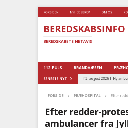
FORSIDEN
NYHEDSBREV
OM OS
KO
BEREDSKABSINFO
BEREDSKABETS NETAVIS
112-PULS
BRANDVÆSEN
PRÆHO
[ 5. august 2026 ]
Ny ambul
SENESTE NYT
[ 4. august 2026 ]
Brandvæs
FORSIDE
PRÆHOSPITAL
Efter redd
BRANDVÆSEN
[ 4. august 2026 ]
Ny treåri
Efter redder-protes
kriminalitet
POLITI
ambulancer fra Jyll
[ 3. august 2026 ]
Kommuner