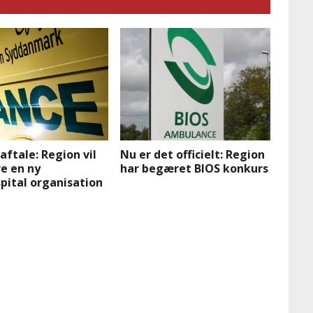
ftale: Region vil
Nu er det officielt: Region
e en ny
har begæret BIOS konkurs
pital organisation