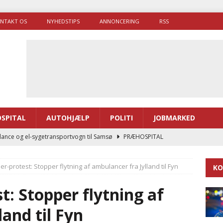
NTAKT OS
NYHEDSTIPS
ANNONCERING
RSS
SPITAL
AUTOHJÆLP
POLITI
JOBMARKED
ance og el-sygetransportvogn til Samsø
PRÆHOSPITAL
enerne brugte lidt længere tid på at komme af sted i 2025
er-protest: Stopper flytning af ambulancer fra Jylland til Fyn
KO
g politiuddannelse skal ruste betjentene til mere kompleks
t: Stopper flytning af
and til Fyn
ne driver flere brandstationer, mens Falcks andel fortsætter