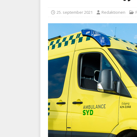
med at falde
BRANDVÆ
25. september 2021
Redaktionen
[ 5. august 2026 ]
Advarer:
i det offentlige
PRÆHOSP