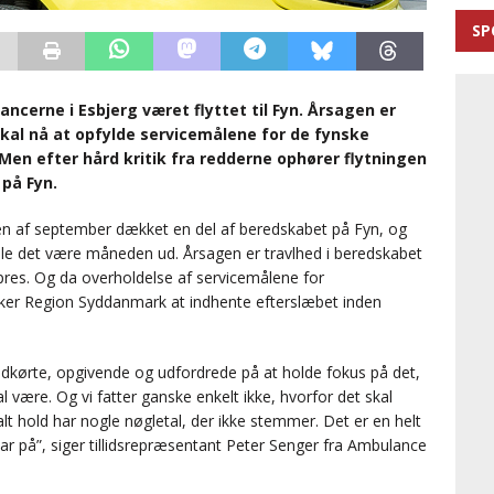
SP
ncerne i Esbjerg været flyttet til Fyn. Årsagen er
kal nå at opfylde servicemålene for de fynske
 Men efter hård kritik fra redderne ophører flytningen
på Fyn.
en af september dækket en del af beredskabet på Fyn, og
ille det være måneden ud. Årsagen er travlhed i beredskabet
 pres. Og da overholdelse af servicemålene for
nsker Region Syddanmark at indhente efterslæbet inden
 udkørte, opgivende og udfordrede på at holde fokus på det,
skal være. Og vi fatter ganske enkelt ikke, hvorfor det skal
alt hold har nogle nøgletal, der ikke stemmer. Det er en helt
har på”, siger tillidsrepræsentant Peter Senger fra Ambulance