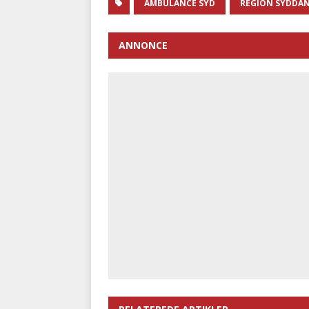
AMBULANCE SYD
REGION SYDDA
ANNONCE