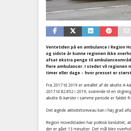
Ventetiden på en ambulance i Region H
og sidste år kunne regionen ikke overho
afsat ekstra penge til ambulanceområdet,
flere ambulancer. I stedet vil regionen
timer eller dage – hvor presset er størst
Fra 2017 til 2019 er antallet af de akutte A-
2017 til 82.852 i 2019, svarende til en stigni
akutte B-kørsler i samme periode er faldet fra
Det øgede aktivitetsniveau kan i høj grad afl
Region Hovedstaden har politisk besluttet, a
der er gået 13 minutter. Det mål blev overhol