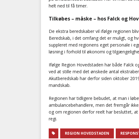
helt ned til få timer.
Tilkøbes – måske – hos Falck og H
De ekstra beredskaber vil ifølge regionen bli
Beredskab, i det omfang det er muligt, og hvo
suppleret med regionens eget personale i e
løsning i forhold til økonomi og tilgængelighe
Ifølge Region Hovedstaden har både Falck og
ved at stille med det ønskede antal ekstrab
Akutberedskab har derfor siden oktober 2019
mandskab.
Regionen har tidligere bebudet, at man i løbe
ambulancebehandlere, men det fremgår ikke, om
og om regionen derfor reelt har besluttet, a
regi.
REGION HOVEDSTADEN
RESPONS