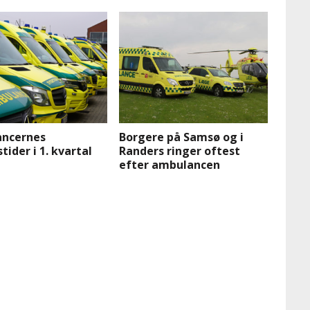
ncernes
Borgere på Samsø og i
tider i 1. kvartal
Randers ringer oftest
efter ambulancen