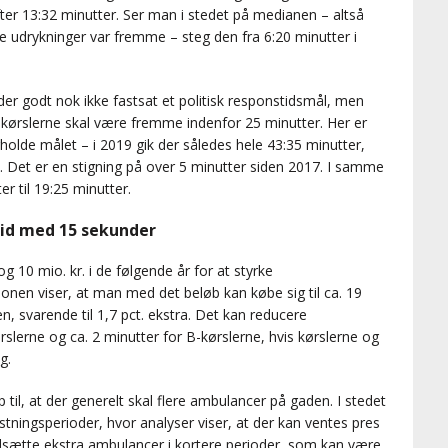
fter 13:32 minutter. Ser man i stedet på medianen – altså
ste udrykninger var fremme – steg den fra 6:20 minutter i
 der godt nok ikke fastsat et politisk responstidsmål, men
f kørslerne skal være fremme indenfor 25 minutter. Her er
rholde målet – i 2019 gik der således hele 43:35 minutter,
e. Det er en stigning på over 5 minutter siden 2017. I samme
 til 19:25 minutter.
tid med 15 sekunder
g 10 mio. kr. i de følgende år for at styrke
nen viser, at man med det beløb kan købe sig til ca. 19
svarende til 1,7 pct. ekstra. Det kan reducere
slerne og ca. 2 minutter for B-kørslerne, hvis kørslerne og
g.
til, at der generelt skal flere ambulancer på gaden. I stedet
stningsperioder, hvor analyser viser, at der kan ventes pres
dsætte ekstra ambulancer i kortere perioder, som kan være