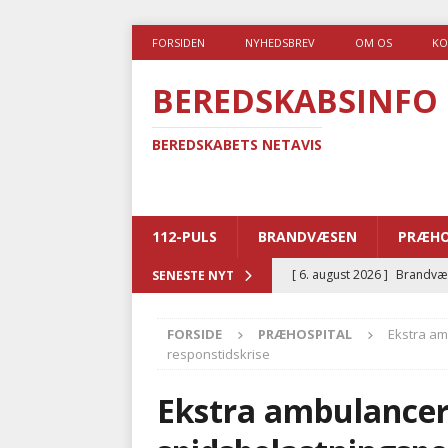
FORSIDEN
NYHEDSBREV
OM OS
KO
BEREDSKABSINFO
BEREDSKABETS NETAVIS
112-PULS
BRANDVÆSEN
PRÆHO
[ 6. august 2026 ]
Brandvæs
SENESTE NYT
BRANDVÆSEN
FORSIDE
PRÆHOSPITAL
Ekstra am
[ 5. august 2026 ]
Advarer:
responstidskrise
i det offentlige
PRÆHOSP
Ekstra ambulancer
[ 5. august 2026 ]
Ny ambul
[ 4. august 2026 ]
Brandvæs