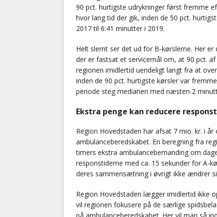
90 pct. hurtigste udrykninger først fremme e
hvor lang tid der gik, inden de 50 pct. hurtig
2017 til 6:41 minutter i 2019.
Helt slemt ser det ud for B-kørslerne. Her er
der er fastsat et servicemål om, at 90 pct. a
regionen imidlertid uendeligt langt fra at ove
inden de 90 pct. hurtigste kørsler var fremm
periode steg medianen med næsten 2 minutter
Ekstra penge kan reducere respons
Region Hovedstaden har afsat 7 mio. kr. i år o
ambulanceberedskabet. En beregning fra regio
timers ekstra ambulancebemanding om dagen, 
responstiderne med ca. 15 sekunder for A-kør
deres sammensætning i øvrigt ikke ændrer si
Region Hovedstaden lægger imidlertid ikke op 
vil regionen fokusere på de særlige spidsbela
på ambulanceberedskabet. Her vil man så in