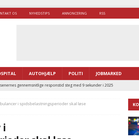
NTAKT OS
NYHEDSTIPS
ANNONCERING
RSS
SPITAL
AUTOHJÆLP
POLITI
JOBMARKED
enernes gennemsnitlige responstid steg med 9 sekunder i 2025
bulancer i spidsbelastningsperioder skal løse
KO
 Udløb af sygetransporttilladelser kan sende 400.000 kørsler over
ITAL
 i
ance og el-sygetransportvogn til Samsø
PRÆHOSPITAL
enerne brugte lidt længere tid på at komme af sted i 2025