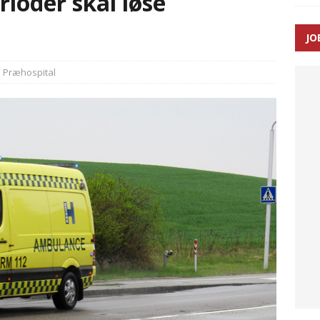
rioder skal løse
JO
ræver at beskyttelseskøretøjer bliver lovpligtige ved arbejde i
Præhospital