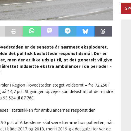
SP
ovedstaden er de seneste år nærmest eksploderet,
lde det politisk besluttede responstidsmål. Der er
 men der er ikke udsigt til, at det generelt vil give
 målrettet indsætte ekstra ambulancer i de perioder –
.
kørsler i Region Hovedstaden steget voldsomt – fra 72.250 i
ng på 14,7 pct. Stigningen opvejes kun delvist af, at de mindre
 93.524 til 87.768.
æses i statistikken for ambulancernes responstider.
t 90 pct. af A-kørslerne skal være fremme hos patienten, når
dt i både 2017 og 2018, men i 2019 gik det galt: Her var de