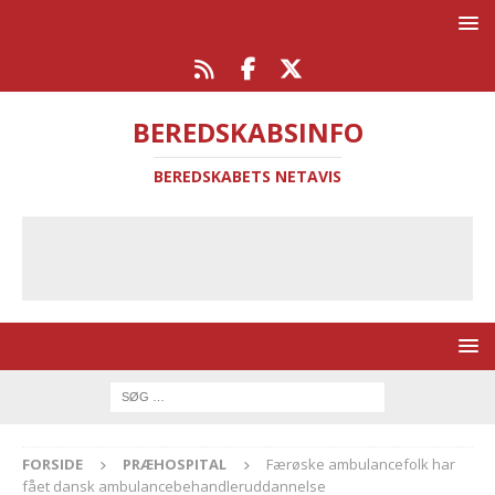
BEREDSKABSINFO
BEREDSKABETS NETAVIS
FORSIDE
PRÆHOSPITAL
Færøske ambulancefolk har
fået dansk ambulancebehandleruddannelse