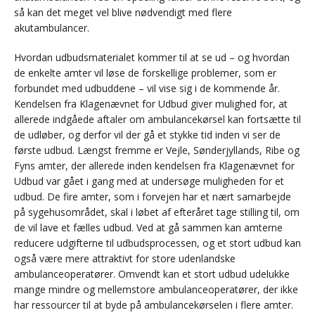
så kan det meget vel blive nødvendigt med flere
akutambulancer.
Hvordan udbudsmaterialet kommer til at se ud – og hvordan
de enkelte amter vil løse de forskellige problemer, som er
forbundet med udbuddene – vil vise sig i de kommende år.
Kendelsen fra Klagenævnet for Udbud giver mulighed for, at
allerede indgåede aftaler om ambulancekørsel kan fortsætte til
de udløber, og derfor vil der gå et stykke tid inden vi ser de
første udbud. Længst fremme er Vejle, Sønderjyllands, Ribe og
Fyns amter, der allerede inden kendelsen fra Klagenævnet for
Udbud var gået i gang med at undersøge muligheden for et
udbud. De fire amter, som i forvejen har et nært samarbejde
på sygehusområdet, skal i løbet af efteråret tage stilling til, om
de vil lave et fælles udbud. Ved at gå sammen kan amterne
reducere udgifterne til udbudsprocessen, og et stort udbud kan
også være mere attraktivt for store udenlandske
ambulanceoperatører. Omvendt kan et stort udbud udelukke
mange mindre og mellemstore ambulanceoperatører, der ikke
har ressourcer til at byde på ambulancekørselen i flere amter.