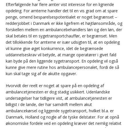
Efterfølgende har flere amter vist interesse for en lignende
opdeling. For amterne handler det til en vis grad om at spare
penge, omend besparelsespotentialet er noget begrænset –
redderjobbet i Danmark er ikke ligefrem et højtlønsområde, og
forskellen mellem en ambulancebehandlers løn og den løn, der
skal betales til en sygetransportchauffør, er begrænset. Men
det tillokkende for amterne er især udsigten til, at en opdeling
vil kunne give øget konkurrence, idet de begrænsede
uddannelseskrav vil betyde, at mange operatører i givet fald
kan byde på den liggende sygetransport. En opdeling vil også
kunne give mere rutine hos ambulancepersonalet, fordi de så
kun skal tage sig af de akutte opgaver.
Hvorvidt der reelt er noget at spare på en opdeling af
ambulancetjenesten er dog stadig usikkert. Udenlandske
undersøgelser har tidligere vist, at ambulancetjenesten er
billigst i de lande, der har samdrift mellem akut
ambulancekørsel og liggende sygetransport, hvilket bl.a. er
Danmark, Holland og nogle af de tyske delstater. For at opnå
økonomiske fordele ved en opdeling kræver det nemlig relativt