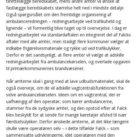
tilrettelægge beredskabet, mens andre amter vil ønske at
fastlægge beredskabets størrelse helt ned i mindste detalje.
Også spørgsmålet om den fremtidige organisering af
ambulanceredningen – redningsarbejde ved trafikuheld og
lignende – vil formentlig blive taget op til overvejelse. I dag er
redningsarbejdet via standardaftalen en integreret del af Falcks
aftaler med alle amter, men stadigt flere kommuner vælger at
indkøbe frigørelsesmateriale og rykke ud ved trafikulykker.
Derfor er det sandsynligt, at flere amter vil vælge at adskille
redningsarbejdet fra ambulancekørselen, og overlade opgaven
til primærkommunernes brandvæsener.
Når amterne skal i gang med at lave udbudsmaterialet, skal de
også overveje, om de vil adskille vagtcentralsfunktionen fra
selve ambulancekørselen. Ideen om en vagtcentral, der er
uafhængig af den operatør, som kører ambulancerne,
stammer fra de sydjyske amter, og den opstod efter at Falck
blev beskyldt for at sende for mange køretøjer afsted til især
færdselsulykker. Derfor ønskede amterne, at det ikke længere
skulle være operatøren selv – i dette tilfælde Falck – som
sammensatte udrykningerne, idet operatøren med den