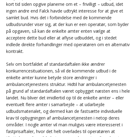
kort tid siden opgive planerne om et – frivilligt – udbud, idet
ingen andre end Falck havde udtrykt interesse for at give et
samlet bud. Hvis det i forbindelse med de kommende
udbudsrunder viser sig, at der kun er een operatør, som byder
på opgaven, så kan de enkelte amter enten vælge at
acceptere dette bud eller at aflyse udbuddet, og i stedet
indlede direkte forhandlinger med operatøren om en alternativ
kontrakt.
Selv om bortfaldet af standardaftalen ikke ændrer
konkurrencesituationen, så vil de kommende udbud i de
enkelte amter kunne betyde store ændringer i
ambulancetjenestens struktur. Hidtil har ambulancetjenesten
på grund af standardaftalen været opbygget næsten ens i hele
landet. Nu bliver det imidlertid op til de enkelte amter – eller
eventuelt flere amter i samarbejde – at udarbejde
udbudsmaterialet, og dermed kan de fastsætte individuelle
krav til opbygningen af ambulancetjenesten i netop deres
områder. I nogle amter vil man muligvis være interesseret i
fastprisaftaler, hvor det helt overlades til operatøren at