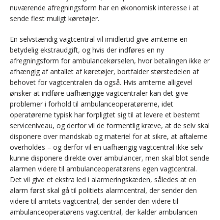
nuværende afregningsform har en økonomisk interesse i at
sende flest muligt køretøjer.
En selvstændig vagtcentral vil imidlertid give amterne en
betydelig ekstraudgift, og hvis der indføres en ny
afregningsform for ambulancekørselen, hvor betalingen ikke er
afhængig af antallet af køretøjer, bortfalder størstedelen af
behovet for vagtcentralen da også. Hvis amterne alligevel
ønsker at indføre uafhængige vagtcentraler kan det give
problemer i forhold til ambulanceoperatørerne, idet
operatørerne typisk har forpligtet sig til at levere et bestemt
serviceniveau, og derfor vil de formentlig kræve, at de selv skal
disponere over mandskab og materiel for at sikre, at aftalerne
overholdes – og derfor vil en uafhængig vagtcentral ikke selv
kunne disponere direkte over ambulancer, men skal blot sende
alarmen videre til ambulanceoperatørens egen vagtcentral.
Det vil give et ekstra led i alarmeringskæden, således at en
alarm først skal gå til politiets alarmcentral, der sender den
videre til amtets vagtcentral, der sender den videre til
ambulanceoperatørens vagtcentral, der kalder ambulancen