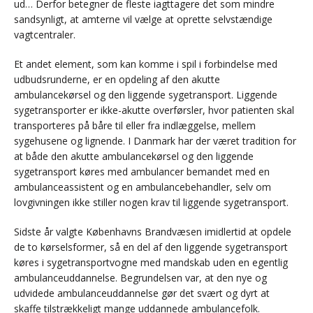
ud… Derfor betegner de fleste iagttagere det som mindre
sandsynligt, at amterne vil vælge at oprette selvstændige
vagtcentraler.
Et andet element, som kan komme i spil i forbindelse med
udbudsrunderne, er en opdeling af den akutte
ambulancekørsel og den liggende sygetransport. Liggende
sygetransporter er ikke-akutte overførsler, hvor patienten skal
transporteres på båre til eller fra indlæggelse, mellem
sygehusene og lignende. I Danmark har der været tradition for
at både den akutte ambulancekørsel og den liggende
sygetransport køres med ambulancer bemandet med en
ambulanceassistent og en ambulancebehandler, selv om
lovgivningen ikke stiller nogen krav til liggende sygetransport.
Sidste år valgte Københavns Brandvæsen imidlertid at opdele
de to kørselsformer, så en del af den liggende sygetransport
køres i sygetransportvogne med mandskab uden en egentlig
ambulanceuddannelse. Begrundelsen var, at den nye og
udvidede ambulanceuddannelse gør det svært og dyrt at
skaffe tilstrækkeligt mange uddannede ambulancefolk.