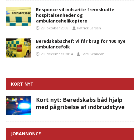
Responce vil indsætte fremskudte
hospitalsenheder og
ambulancehelikoptere
28. oktober 2008
Patrick Larsen
Beredskabschef: Vi får brug for 100 nye
ambulancefolk
20. december 2014
Lars Grøndahl
KORT NYT
Kort nyt: Beredskabs båd hjalp
med pågribelse af indbrudstyve
JOBANNONCE