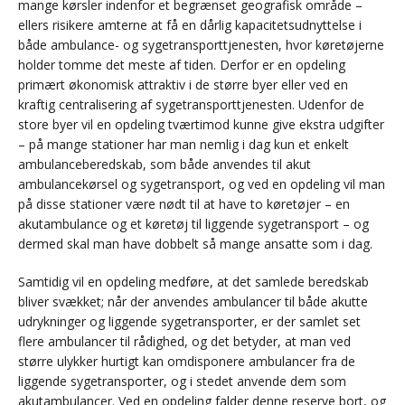
mange kørsler indenfor et begrænset geografisk område –
ellers risikere amterne at få en dårlig kapacitetsudnyttelse i
både ambulance- og sygetransporttjenesten, hvor køretøjerne
holder tomme det meste af tiden. Derfor er en opdeling
primært økonomisk attraktiv i de større byer eller ved en
kraftig centralisering af sygetransporttjenesten. Udenfor de
store byer vil en opdeling tværtimod kunne give ekstra udgifter
– på mange stationer har man nemlig i dag kun et enkelt
ambulanceberedskab, som både anvendes til akut
ambulancekørsel og sygetransport, og ved en opdeling vil man
på disse stationer være nødt til at have to køretøjer – en
akutambulance og et køretøj til liggende sygetransport – og
dermed skal man have dobbelt så mange ansatte som i dag.
Samtidig vil en opdeling medføre, at det samlede beredskab
bliver svækket; når der anvendes ambulancer til både akutte
udrykninger og liggende sygetransporter, er der samlet set
flere ambulancer til rådighed, og det betyder, at man ved
større ulykker hurtigt kan omdisponere ambulancer fra de
liggende sygetransporter, og i stedet anvende dem som
akutambulancer. Ved en opdeling falder denne reserve bort, og