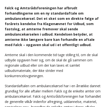
Falck og Amtsrådsforeningen har afbrudt
forhandlingerne om en ny standardaftale om
ambulancekørsel. Det et sket som en direkte følge af
forårets kendelse fra Klagenævnet for Udbud, som
fastslog, at amterne fremover skal sende
ambulancekørselen i udbud. Kendelsen betyder, at
amterne ikke længere bare kan forhandle en aftale
med Falck – opgaven skal ud i et offentligt udbud.
Amterne skal i den kommende tid tage stilling til, om de skal
udbyde opgaven hver sig, om de skal de gå sammen om
regionale udbud eller om der kan laves et samlet
udbudsmateriale, der ikke strider med
konkurrencelovgivningen.
Standardaftalen om ambulancekørsel har i en årrække dannet
grundlag for alle aftaler mellem Falck og de enkelte amter om
ambulancekørsel. Falck og Amtsrådsforeningen har forhandlet
de generelle vilkår indenfor afregning, uddannelse, materiel,
servicekrav osv., hvorefter de enkelte amter i deres aftaler