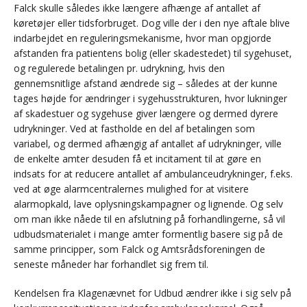
Falck skulle således ikke længere afhænge af antallet af
køretøjer eller tidsforbruget. Dog ville der i den nye aftale blive
indarbejdet en reguleringsmekanisme, hvor man opgjorde
afstanden fra patientens bolig (eller skadestedet) til sygehuset,
og regulerede betalingen pr. udrykning, hvis den
gennemsnitlige afstand ændrede sig – således at der kunne
tages højde for ændringer i sygehusstrukturen, hvor lukninger
af skadestuer og sygehuse giver længere og dermed dyrere
udrykninger. Ved at fastholde en del af betalingen som
variabel, og dermed afhængig af antallet af udrykninger, ville
de enkelte amter desuden få et incitament til at gøre en
indsats for at reducere antallet af ambulanceudrykninger, f.eks.
ved at øge alarmcentralernes mulighed for at visitere
alarmopkald, lave oplysningskampagner og lignende. Og selv
om man ikke nåede til en afslutning på forhandlingerne, så vil
udbudsmaterialet i mange amter formentlig basere sig på de
samme principper, som Falck og Amtsrådsforeningen de
seneste måneder har forhandlet sig frem til.
Kendelsen fra Klagenævnet for Udbud ændrer ikke i sig selv på