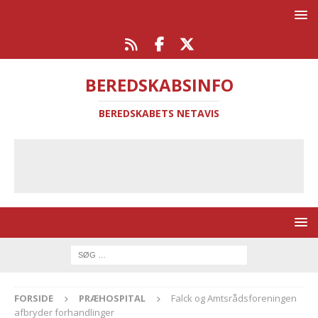
BEREDSKABSINFO
BEREDSKABETS NETAVIS
FORSIDE
PRÆHOSPITAL
Falck og Amtsrådsforeningen
afbryder forhandlinger