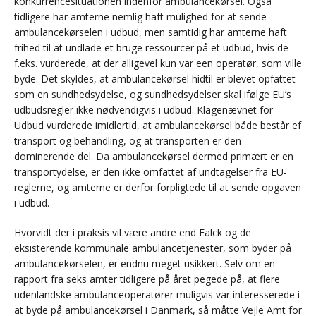
konkurrencesituationen indenfor ambulancekørsel. Også
tidligere har amterne nemlig haft mulighed for at sende
ambulancekørselen i udbud, men samtidig har amterne haft
frihed til at undlade et bruge ressourcer på et udbud, hvis de
f.eks. vurderede, at der alligevel kun var een operatør, som ville
byde. Det skyldes, at ambulancekørsel hidtil er blevet opfattet
som en sundhedsydelse, og sundhedsydelser skal ifølge EU’s
udbudsregler ikke nødvendigvis i udbud. Klagenævnet for
Udbud vurderede imidlertid, at ambulancekørsel både består ef
transport og behandling, og at transporten er den
dominerende del. Da ambulancekørsel dermed primært er en
transportydelse, er den ikke omfattet af undtagelser fra EU-
reglerne, og amterne er derfor forpligtede til at sende opgaven
i udbud.
Hvorvidt der i praksis vil være andre end Falck og de
eksisterende kommunale ambulancetjenester, som byder på
ambulancekørselen, er endnu meget usikkert. Selv om en
rapport fra seks amter tidligere på året pegede på, at flere
udenlandske ambulanceoperatører muligvis var interesserede i
at byde på ambulancekørsel i Danmark, så måtte Vejle Amt for