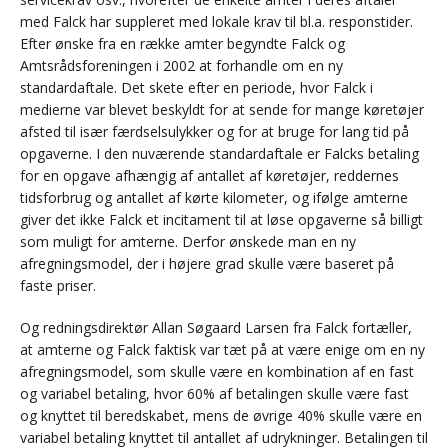
med Falck har suppleret med lokale krav til bl.a. responstider.
Efter ønske fra en række amter begyndte Falck og
Amtsrådsforeningen i 2002 at forhandle om en ny
standardaftale. Det skete efter en periode, hvor Falck i
medierne var blevet beskyldt for at sende for mange køretøjer
afsted til især færdselsulykker og for at bruge for lang tid på
opgaverne. I den nuværende standardaftale er Falcks betaling
for en opgave afhængig af antallet af køretøjer, reddernes
tidsforbrug og antallet af kørte kilometer, og ifølge amterne
giver det ikke Falck et incitament til at løse opgaverne så billigt
som muligt for amterne. Derfor ønskede man en ny
afregningsmodel, der i højere grad skulle være baseret på
faste priser.
Og redningsdirektør Allan Søgaard Larsen fra Falck fortæller,
at amterne og Falck faktisk var tæt på at være enige om en ny
afregningsmodel, som skulle være en kombination af en fast
og variabel betaling, hvor 60% af betalingen skulle være fast
og knyttet til beredskabet, mens de øvrige 40% skulle være en
variabel betaling knyttet til antallet af udrykninger. Betalingen til