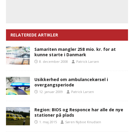
RELATEREDE ARTIKLER
Samariten mangler 258 mio. kr. for at
kunne starte i Danmark
8. december 2008
Patrick Larsen
Usikkerhed om ambulancekørsel i
overgangsperiode
12. januar 2009
Patrick Larsen
Region: BIOS og Responce har alle de nye
stationer på plads
1. maj 2015
Søren Nyboe Knudsen