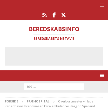
BEREDSKABSINFO
BEREDSKABETS NETAVIS
FORSIDE
PRÆHOSPITAL
Overborgmester vil lade
Københavns Brandvæsen køre ambulancer i Region Sjælland