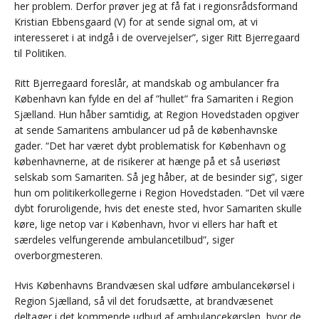
her problem. Derfor prøver jeg at få fat i regionsrådsformand
Kristian Ebbensgaard (V) for at sende signal om, at vi
interesseret i at indgå i de overvejelser”, siger Ritt Bjerregaard
til Politiken.
Ritt Bjerregaard foreslår, at mandskab og ambulancer fra
København kan fylde en del af ”hullet” fra Samariten i Region
Sjælland. Hun håber samtidig, at Region Hovedstaden opgiver
at sende Samaritens ambulancer ud på de københavnske
gader. “Det har været dybt problematisk for København og
københavnerne, at de risikerer at hænge på et så useriøst
selskab som Samariten. Så jeg håber, at de besinder sig”, siger
hun om politikerkollegerne i Region Hovedstaden. “Det vil være
dybt foruroligende, hvis det eneste sted, hvor Samariten skulle
køre, lige netop var i København, hvor vi ellers har haft et
særdeles velfungerende ambulancetilbud”, siger
overborgmesteren.
Hvis Københavns Brandvæsen skal udføre ambulancekørsel i
Region Sjælland, så vil det forudsætte, at brandvæsenet
deltager i det kommende udbud af ambulancekørslen, hvor de