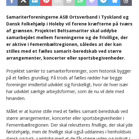
Samariterforeningerne ASB Ortsverband i Tyskland og
Dansk Folkehjælp i Holeby vil forene kræfterne på tværs
af grænsen. Projektet Beltsamariter skal uddybe
samarbejdet mellem foreningerne og de frivillige, der
er aktive i Femernbæltregionen, således at der kan
stilles med et fælles samarit-beredskab ved større
arrangementer, koncerter eller sportsbegivenheder.
Projektet samler to samariterforeninger, som historisk bygger
på et fælles grundlag. På trods af fælles rødder har begge
foreninger imidlertid udviklet sig forskelligt, hvor de hver især
har udviklet særlige arbejdsformer, som de nu vil dele med
hinanden.
Målet er at kunne stille med et fælles samarit-beredskab ved
større arrangementer, koncerter eller sportsbegivenheder i
Femernbæltregionen. Der skal rekrutteres frivillige, der skal yde
førstehjælp, men de frivillige skal også uddannes i henholdsvis
dansk og tysk, samtidig med at de får større viden og indsigt i