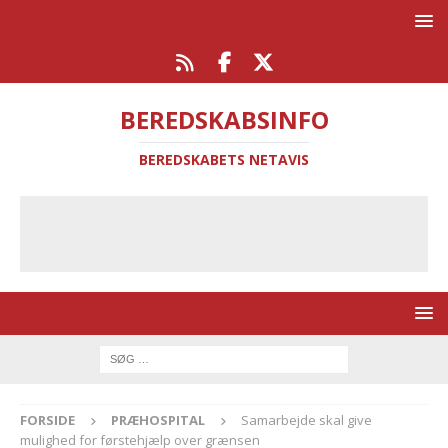
BEREDSKABSINFO
BEREDSKABETS NETAVIS
FORSIDE
PRÆHOSPITAL
Samarbejde skal give
mulighed for førstehjælp over grænsen