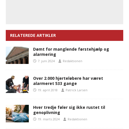
RELATEREDE ARTIKLER
Dømt for manglende førstehjælp og
alarmering
7. juni 2024
Redaktionen
Over 2.000 hjerteløbere har været
alarmeret 533 gange
19. april 2018
Patrick Larsen
Hver tredje føler sig ikke rustet til
genoplivning
19. marts 2024
Redaktionen