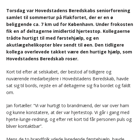
Torsdag var Hovedstadens Beredskabs seniorforening
samlet til sommertur på Flakfortet, der er en ø
beliggende ca. 7 km ud for København. Under frokosten
fik en af deltagerne imidlertid hjertestop. Kollegaerne
trådte hurtigt til med førstehjælp, og en
akutlægehelikopter blev sendt til øen. Den tidligere
kollega overlevede takket være den hurtige hjælp, som
Hovedstadens Beredskab roser.
Kort tid efter at selskabet, der bestod af tidligere og
nuværende medarbejdere i Hovedstadens Beredskab, havde
sat sig til bords, rejste en af deltagerne sig fra bordet og faldt
om.
Jan fortæller: “Vi var hurtigt to brandmænd, der var over ham
og kunne konstatere, at der var hjertestop. Vi går i gang med
hjerte-lunge-redning, og efter ret kort tid får personen puls og
bliver kontaktbar”.
Mens de to brandfolk ydede livredende førstehjælp, havde