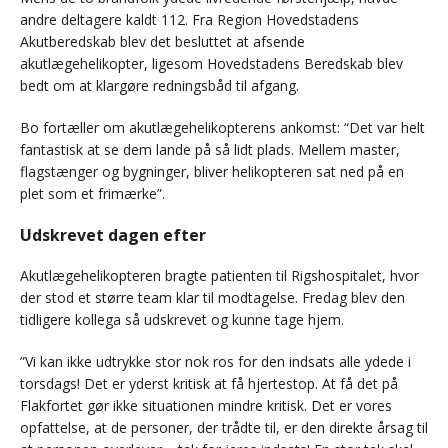
andre deltagere kaldt 112. Fra Region Hovedstadens
Akutberedskab blev det besluttet at afsende
akutlægehelikopter, ligesom Hovedstadens Beredskab blev
bedt om at klargøre redningsbåd til afgang.
Bo fortæller om akutlægehelikopterens ankomst: “Det var helt
fantastisk at se dem lande på så lidt plads. Mellem master,
flagstænger og bygninger, bliver helikopteren sat ned på en
plet som et frimærke”.
Udskrevet dagen efter
Akutlægehelikopteren bragte patienten til Rigshospitalet, hvor
der stod et større team klar til modtagelse. Fredag blev den
tidligere kollega så udskrevet og kunne tage hjem.
”Vi kan ikke udtrykke stor nok ros for den indsats alle ydede i
torsdags! Det er yderst kritisk at få hjertestop. At få det på
Flakfortet gør ikke situationen mindre kritisk. Det er vores
opfattelse, at de personer, der trådte til, er den direkte årsag til