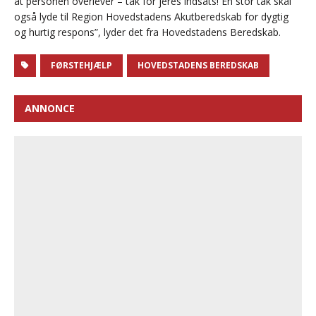
at personen overlever – tak for jeres indsats! En stor tak skal
også lyde til Region Hovedstadens Akutberedskab for dygtig
og hurtig respons”, lyder det fra Hovedstadens Beredskab.
FØRSTEHJÆLP
HOVEDSTADENS BEREDSKAB
ANNONCE