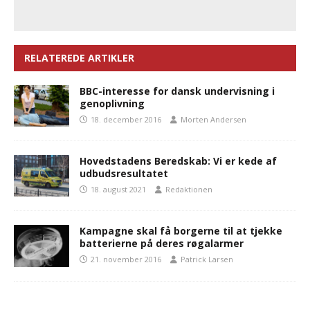
RELATEREDE ARTIKLER
BBC-interesse for dansk undervisning i
genoplivning
18. december 2016
Morten Andersen
Hovedstadens Beredskab: Vi er kede af
udbudsresultatet
18. august 2021
Redaktionen
Kampagne skal få borgerne til at tjekke
batterierne på deres røgalarmer
21. november 2016
Patrick Larsen