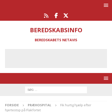
BEREDSKABSINFO
BEREDSKABETS NETAVIS
FORSIDE
PRÆHOSPITAL
Fik hurtig hjælp efter
hjertestop på Flakfortet