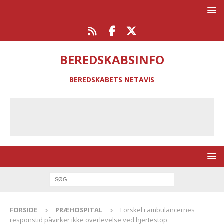
BEREDSKABSINFO
BEREDSKABETS NETAVIS
FORSIDE
PRÆHOSPITAL
Forskel i ambulancernes
responstid påvirker ikke overlevelse ved hjertestop