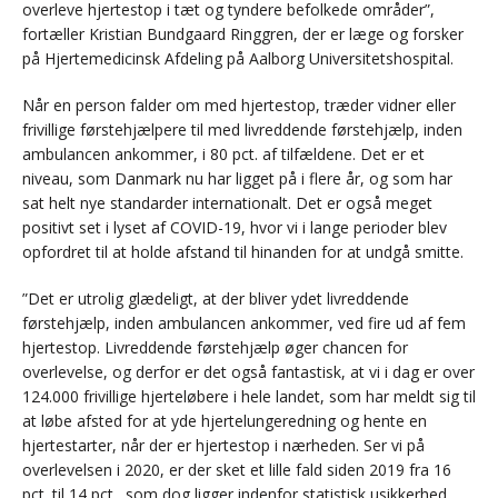
overleve hjertestop i tæt og tyndere befolkede områder”,
fortæller Kristian Bundgaard Ringgren, der er læge og forsker
på Hjertemedicinsk Afdeling på Aalborg Universitetshospital.
Når en person falder om med hjertestop, træder vidner eller
frivillige førstehjælpere til med livreddende førstehjælp, inden
ambulancen ankommer, i 80 pct. af tilfældene. Det er et
niveau, som Danmark nu har ligget på i flere år, og som har
sat helt nye standarder internationalt. Det er også meget
positivt set i lyset af COVID-19, hvor vi i lange perioder blev
opfordret til at holde afstand til hinanden for at undgå smitte.
”Det er utrolig glædeligt, at der bliver ydet livreddende
førstehjælp, inden ambulancen ankommer, ved fire ud af fem
hjertestop. Livreddende førstehjælp øger chancen for
overlevelse, og derfor er det også fantastisk, at vi i dag er over
124.000 frivillige hjerteløbere i hele landet, som har meldt sig til
at løbe afsted for at yde hjertelungeredning og hente en
hjertestarter, når der er hjertestop i nærheden. Ser vi på
overlevelsen i 2020, er der sket et lille fald siden 2019 fra 16
pct. til 14 pct., som dog ligger indenfor statistisk usikkerhed.