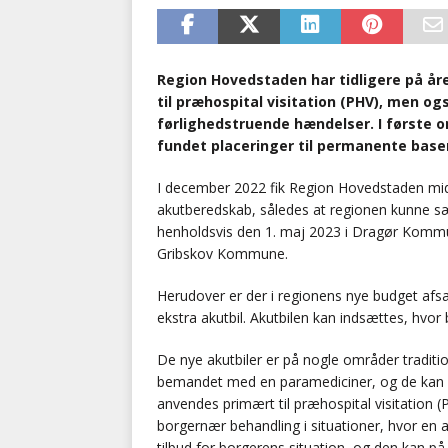
Region Hovedstaden har tidligere på åre
til præhospital visitation (PHV), men ogs
førlighedstruende hændelser. I første 
fundet placeringer til permanente baser
I december 2022 fik Region Hovedstaden midle
akutberedskab, således at regionen kunne sætte 
henholdsvis den 1. maj 2023 i Dragør Komm
Gribskov Kommune.
Herudover er der i regionens nye budget afsat 2
ekstra akutbil. Akutbilen kan indsættes, hvor 
De nye akutbiler er på nogle områder traditi
bemandet med en paramediciner, og de kan r
anvendes primært til præhospital visitation (
borgernær behandling i situationer, hvor en
tilbud for borgerens situation, og den kan p