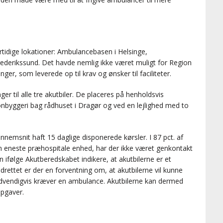
ertidige lokationer: Ambulancebasen i Helsinge,
rederikssund. Det havde nemlig ikke været muligt for Region
er, som leverede op til krav og ønsker til faciliteter.
r til alle tre akutbiler. De placeres på henholdsvis
lonbyggeri bag rådhuset i Dragør og ved en lejlighed med to
gennemsnit haft 15 daglige disponerede kørsler. I 87 pct. af
n eneste præhospitale enhed, har der ikke været genkontakt
n ifølge Akutberedskabet indikere, at akutbilerne er et
rettet er der en forventning om, at akutbilerne vil kunne
ødvendigvis kræver en ambulance. Akutbilerne kan dermed
opgaver.