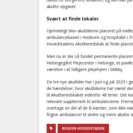
akutte opgaver.
Svært at finde lokaler
Oprindeligt blev akutbilerne placeret på midl
ambulancebasen i Hvidovre og hospitalet i F
Hovedstadens Akutberedskab at finde placering
Men nu er der så fundet permanente placeringe
Helsingegård Plejecenter i Helsinge, et pavil
værelser i et tidligere plejehjem i Skibby.
De tre nye akutbiler har i juni og juli 2023 i 
de hændelser, hvor akutbilerne har været de
til Akutberedskabet indenfor 48 timer. Det ka
relevant supplement til ambulancerne. Fremad
overtage en del af de B-kørsler, som ikke n
frigive ambulancer til andre og mere akutte 
REGION HOVEDSTADEN