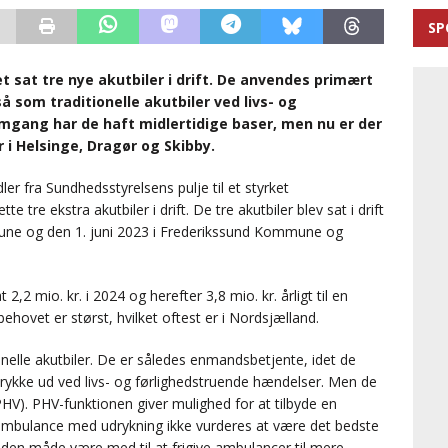
SP
t sat tre nye akutbiler i drift. De anvendes primært
å som traditionelle akutbiler ved livs- og
omgang har de haft midlertidige baser, men nu er der
 i Helsinge, Dragør og Skibby.
r fra Sundhedsstyrelsens pulje til et styrket
tre ekstra akutbiler i drift. De tre akutbiler blev sat i drift
une og den 1. juni 2023 i Frederikssund Kommune og
,2 mio. kr. i 2024 og herefter 3,8 mio. kr. årligt til en
behovet er størst, hvilket oftest er i Nordsjælland.
onelle akutbiler. De er således enmandsbetjente, idet de
ykke ud ved livs- og førlighedstruende hændelser. Men de
PHV). PHV-funktionen giver mulighed for at tilbyde en
 ambulance med udrykning ikke vurderes at være det bedste
å den måde være med til at frigive ambulancer til mere