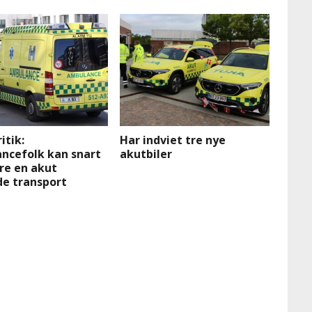
itik:
Har indviet tre nye
ncefolk kan snart
akutbiler
re en akut
de transport