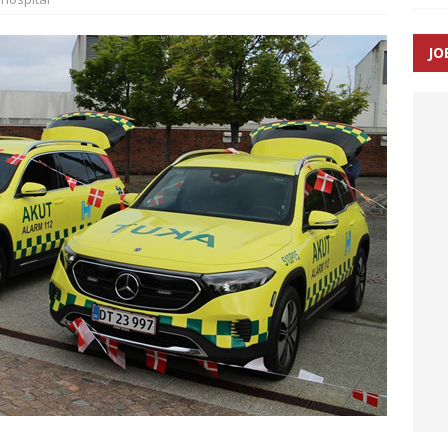
JO
enernes gennemsnitlige responstid steg med 9 sekunder i 2025