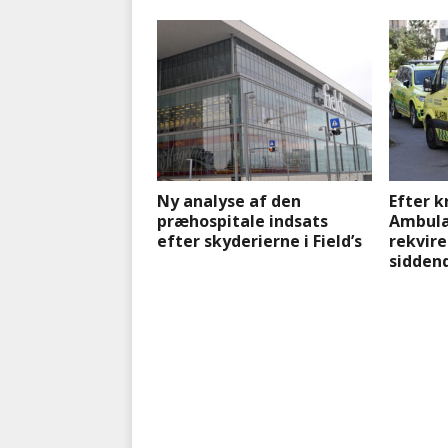
Ny analyse af den
Efter kr
præhospitale indsats
Ambula
efter skyderierne i Field’s
rekvire
sidden