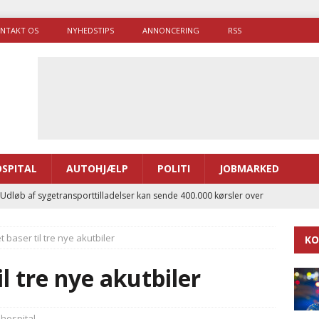
NTAKT OS
NYHEDSTIPS
ANNONCERING
RSS
SPITAL
AUTOHJÆLP
POLITI
JOBMARKED
 Udløb af sygetransporttilladelser kan sende 400.000 kørsler over
ITAL
 baser til tre nye akutbiler
KO
ance og el-sygetransportvogn til Samsø
PRÆHOSPITAL
enerne brugte lidt længere tid på at komme af sted i 2025
l tre nye akutbiler
g politiuddannelse skal ruste betjentene til mere kompleks
hospital