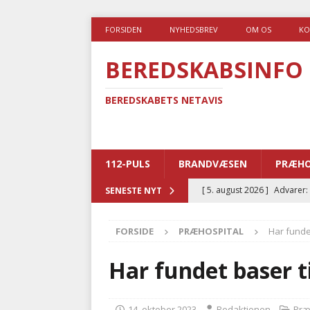
FORSIDEN
NYHEDSBREV
OM OS
KO
BEREDSKABSINFO
BEREDSKABETS NETAVIS
112-PULS
BRANDVÆSEN
PRÆHO
[ 5. august 2026 ]
Advarer:
SENESTE NYT
i det offentlige
PRÆHOSP
FORSIDE
PRÆHOSPITAL
Har fundet
[ 5. august 2026 ]
Ny ambul
[ 4. august 2026 ]
Brandvæs
Har fundet baser ti
BRANDVÆSEN
[ 4. august 2026 ]
Ny treåri
14. oktober 2023
Redaktionen
Præ