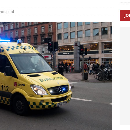
ance og el-sygetransportvogn til Samsø
PRÆHOSPITAL
hospital
JO
n: Tilbud på patienttransport kunne ikke ændres efter
TAL