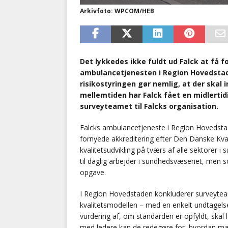
Arkivfoto: WPCOM/HEB
Det lykkedes ikke fuldt ud Falck at få 
ambulancetjenesten i Region Hovedstad
risikostyringen gør nemlig, at der skal
mellemtiden har Falck fået en midlertidi
surveyteamet til Falcks organisation.
Falcks ambulancetjeneste i Region Hovedsta
fornyede akkreditering efter Den Danske Kval
kvalitetsudvikling på tværs af alle sektorer
til daglig arbejder i sundhedsvæsenet, men 
opgave.
I Region Hovedstaden konkluderer surveyteamet
kvalitetsmodellen – med en enkelt undtagels
vurdering af, om standarden er opfyldt, skal
med ledere kan de redegøre for, hvordan man f