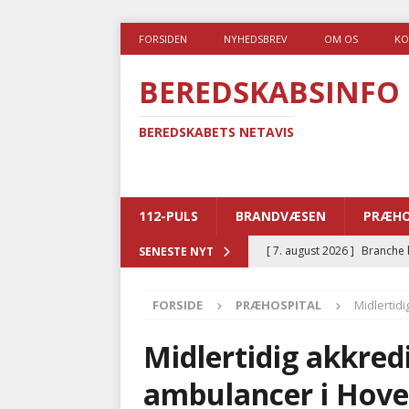
FORSIDEN
NYHEDSBREV
OM OS
KO
BEREDSKABSINFO
BEREDSKABETS NETAVIS
112-PULS
BRANDVÆSEN
PRÆHO
[ 7. august 2026 ]
Branche k
SENESTE NYT
nødsporet
AUTOHJÆLP
FORSIDE
PRÆHOSPITAL
Midlertid
[ 6. august 2026 ]
Brandvæs
BRANDVÆSEN
Midlertidig akkredi
[ 5. august 2026 ]
Advarer:
ambulancer i Hov
i det offentlige
PRÆHOSP