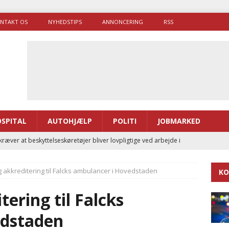
NTAKT OS
NYHEDSTIPS
ANNONCERING
RSS
SPITAL
AUTOHJÆLP
POLITI
JOBMARKED
ræver at beskyttelseskøretøjer bliver lovpligtige ved arbejde i
ig akkreditering til Falcks ambulancer i Hovedstaden
KO
enernes gennemsnitlige responstid steg med 9 sekunder i 2025
tering til Falcks
 Udløb af sygetransporttilladelser kan sende 400.000 kørsler over
edstaden
ITAL