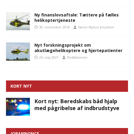
Ny finanslovsaftale: Tættere på fælles
helikoptertjeneste
30. november 2018
Søren Nyboe Knudsen
Nyt forskningsprojekt om
akutlægehelikoptere og hjertepatienter
26. maj 2021
Redaktionen
KORT NYT
Kort nyt: Beredskabs båd hjalp
med pågribelse af indbrudstyve
JOBANNONCE