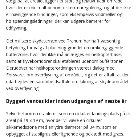
vægt på, at arealet ligger i et stort og relativt fladt område,
hvor der er minimalt behov for terrænregulering, og at der ikke
er nærliggende hindringer, som eksempelvis vindmøller og
højspændingsledninger, der kan udgøre barrierer for
udflyvning.
Det militære skydeterræn ved Tranum har haft væsentlig
betydning for valg af placering grundet en omkringliggende
bufferzone, hvor der ikke må anlægges en helikopterbase,
samt at flyvekorridorer skal etableres udenom bufferzonen.
Derudover har helikopterordningen været i dialog med
Forsvaret om overflyvning af området, og det er aftalt, at der
udarbejdes en samarbejdsaftale om lukning af skydeområdet
ved overflyvning.
Byggeri ventes klar inden udgangen af næste år
Selve heliporten etableres som en cirkulær landingsplads på et
areal på 19 x 19 m, hvor der vil være en cirkulær
sikkerhedszone med en ydre diameter på 34 m, som er
opbygget af stabilgrus eller lignende og beklædt med græs.