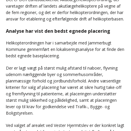
varetager driften af landets akutlægehelikoptere på vegne af
de fem regioner, og det er derfor helikopterordningen, der har
ansvar for etablering og efterfølgende drift af helikopterbasen.
Analyse har vist den bedst egnede placering
Helikopterordningen har i samarbejde med Jammerbugt
Kommune gennemført en lokaliseringsanalyse for at finde den
bedst egnede baseplacering.
Der er lagt vægt på størst mulig afstand til naboer, flyvning
udenom nærliggende byer og sommerhusområder,
planmæssige forhold og jordbundsforhold. Andre væsentlige
kriterier for valg af placering har været at sikre hurtig take-off
og fremflyvning til patienterne, at placeringen understøtter
størst mulig sikkerhed og pålidelighed, samt at placeringen
lever op til krav for godkendelse ved Trafik-, Bygge- og
Boligstyrelsen.
Ved valget af arealet ved Vester Hjermitslev er der konkret lagt