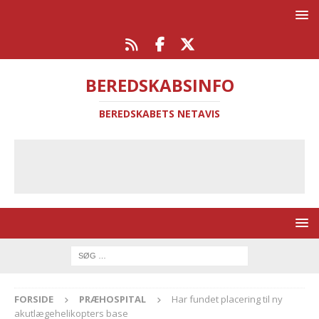
BEREDSKABSINFO
BEREDSKABETS NETAVIS
FORSIDE
PRÆHOSPITAL
Har fundet placering til ny
akutlægehelikopters base