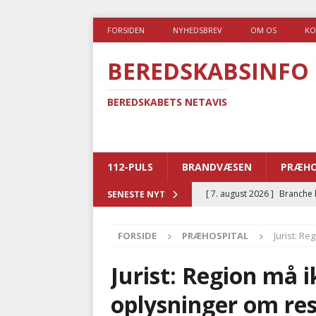
FORSIDEN
NYHEDSBREV
OM OS
KO
BEREDSKABSINFO
BEREDSKABETS NETAVIS
112-PULS
BRANDVÆSEN
PRÆHO
[ 7. august 2026 ]
Branche k
SENESTE NYT
nødsporet
AUTOHJÆLP
FORSIDE
PRÆHOSPITAL
Jurist: R
[ 6. august 2026 ]
Brandvæs
BRANDVÆSEN
Jurist: Region må 
[ 5. august 2026 ]
Advarer:
oplysninger om re
i det offentlige
PRÆHOSP