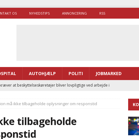
NTAKT OS
NYHEDSTIPS
ANNONCERING
RSS
SPITAL
AUTOHJÆLP
POLITI
JOBMARKED
ræver at beskyttelseskøretøjer bliver lovpligtige ved arbejde i
egion må ikke tilbageholde oplysninger om responstid
KO
enernes gennemsnitlige responstid steg med 9 sekunder i 2025
ikke tilbageholde
 Udløb af sygetransporttilladelser kan sende 400.000 kørsler over
sponstid
ITAL