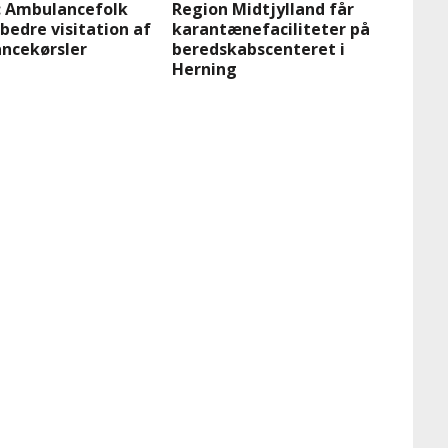
: Ambulancefolk
Region Midtjylland får
bedre visitation af
karantænefaciliteter på
ncekørsler
beredskabscenteret i
Herning