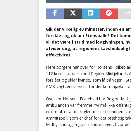
Gik der virkelig 40 minutter, inden en 
forslået og uklar i Stensballe? Det kom
vil det være i strid med lovgivningen, h
afviser dog, at regionens tavshedspli
effektivitet.
Flere borgere har over for Horsens Folkeblad 
112 kom i kontakt med Region Midtjyllands A
forslået og uklar kvinde, som lå på vejen i S
AMK-vagtcentralen til, før der kom hjælp – 
Over for Horsens Folkeblad har Region Midtjyll
ambulancen var fremme. ”Vi må ikke offentligg
er omfattet af de regler, der er i sundhedsvæ
Ammitzbøll, som er chef for det præhospita
Midtjylland også givet i andre sager, hvor der