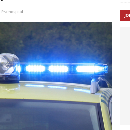
ance og el-sygetransportvogn til Samsø
PRÆHOSPITAL
Præhospital
JO
n: Tilbud på patienttransport kunne ikke ændres efter
TAL