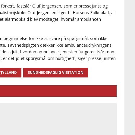
 forkert, fastslår Oluf Jørgensen, som er pressejurist og
isthøjskole. Oluf Jørgensen siger til Horsens Folkeblad, at
når et alarmopkald blev modtaget, hvornår ambulancen
 begrundelse for ikke at svare på spørgsmål, som ikke
amte. Tavshedspligten dækker ikke ambulanceudrykningens
l holde skjult, hvordan ambulancetjenesten fungerer. Når man
, er det jo et spørgsmål om hurtighed”, siger pressejuristen.
TJYLLAND
SUNDHEDSFAGLIG VISITATION