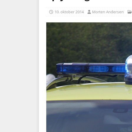
[ 5. august 2026 ]
Ny ambul
10. oktober 2014
Morten Andersen
[ 8. august 2026 ]
Klagenæv
tilbudsfristen
PRÆHOSPI