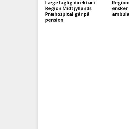
Lægefaglig direktør i
Region
Region Midtjyllands
ønsker 
Præhospital går på
ambula
pension