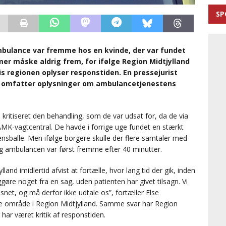
SP
ambulance var fremme hos en kvinde, der var fundet
mer måske aldrig frem, for ifølge Region Midtjylland
vis regionen oplyser responstiden. En pressejurist
gt omfatter oplysninger om ambulancetjenestens
kritiseret den behandling, som de var udsat for, da de via
MK-vagtcentral. De havde i forrige uge fundet en stærkt
tensballe. Men ifølge borgere skulle der flere samtaler med
og ambulancen var først fremme efter 40 minutter.
and imidlertid afvist at fortælle, hvor lang tid der gik, inden
øre noget fra en sag, uden patienten har givet tilsagn. Vi
snet, og må derfor ikke udtale os”, fortæller Else
le område i Region Midtjylland. Samme svar har Region
 har været kritik af responstiden.