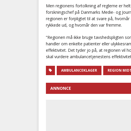
Men regionens fortolkning af reglerne er helt
forskningschef på Danmarks Medie- og Journal
regionen er forpligtet til at svare på, hvor
rykkede ud, og hvornår den var fremme.
”Regionen må ikke bruge tavshedspligten som
handler om enkelte patienter eller ulykkesr
effektivitet. Det tyder jo på, at regionen vi
skal vurdere ambulancetjenestens effektivitet
AMBULANCEKLAGER
REGION MID
ANNONCE