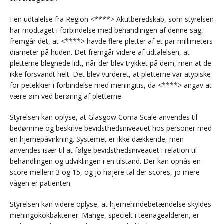
I en udtalelse fra Region <****> Akutberedskab, som styrelsen
har modtaget i forbindelse med behandlingen af denne sag,
fremgår det, at <****> havde flere pletter af et par millimeters
diameter på huden. Det fremgår videre af udtalelsen, at
pletterne blegnede lidt, når der blev trykket på dem, men at de
ikke forsvandt helt. Det blev vurderet, at pletterne var atypiske
for petekkier i forbindelse med meningitis, da <****> angav at
være øm ved berøring af pletterne.
Styrelsen kan oplyse, at Glasgow Coma Scale anvendes til
bedømme og beskrive bevidsthedsniveauet hos personer med
en hjernepåvirkning. Systemet er ikke dækkende, men
anvendes især til at følge bevidsthedsniveauet i relation til
behandlingen og udviklingen i en tilstand. Der kan opnås en
score mellem 3 og 15, og jo højere tal der scores, jo mere
vågen er patienten.
Styrelsen kan videre oplyse, at hjernehindebetændelse skyldes
meningokokbakterier. Mange, specielt i teenagealderen, er