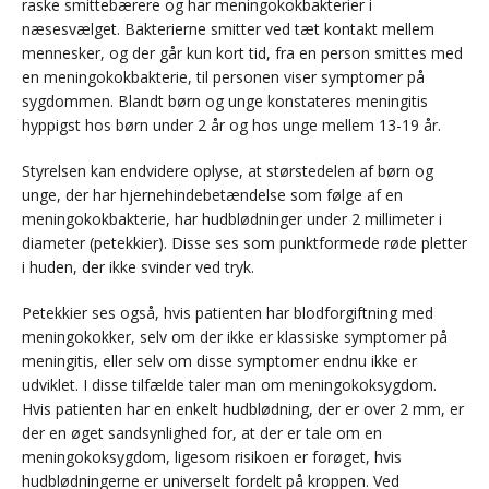
raske smittebærere og har meningokokbakterier i
næsesvælget. Bakterierne smitter ved tæt kontakt mellem
mennesker, og der går kun kort tid, fra en person smittes med
en meningokokbakterie, til personen viser symptomer på
sygdommen. Blandt børn og unge konstateres meningitis
hyppigst hos børn under 2 år og hos unge mellem 13-19 år.
Styrelsen kan endvidere oplyse, at størstedelen af børn og
unge, der har hjernehindebetændelse som følge af en
meningokokbakterie, har hudblødninger under 2 millimeter i
diameter (petekkier). Disse ses som punktformede røde pletter
i huden, der ikke svinder ved tryk.
Petekkier ses også, hvis patienten har blodforgiftning med
meningokokker, selv om der ikke er klassiske symptomer på
meningitis, eller selv om disse symptomer endnu ikke er
udviklet. I disse tilfælde taler man om meningokoksygdom.
Hvis patienten har en enkelt hudblødning, der er over 2 mm, er
der en øget sandsynlighed for, at der er tale om en
meningokoksygdom, ligesom risikoen er forøget, hvis
hudblødningerne er universelt fordelt på kroppen. Ved