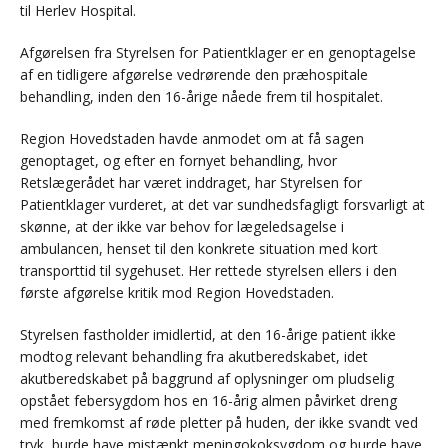
til Herlev Hospital.
Afgørelsen fra Styrelsen for Patientklager er en genoptagelse
af en tidligere afgørelse vedrørende den præhospitale
behandling, inden den 16-årige nåede frem til hospitalet.
Region Hovedstaden havde anmodet om at få sagen
genoptaget, og efter en fornyet behandling, hvor
Retslægerådet har været inddraget, har Styrelsen for
Patientklager vurderet, at det var sundhedsfagligt forsvarligt at
skønne, at der ikke var behov for lægeledsagelse i
ambulancen, henset til den konkrete situation med kort
transporttid til sygehuset. Her rettede styrelsen ellers i den
første afgørelse kritik mod Region Hovedstaden.
Styrelsen fastholder imidlertid, at den 16-årige patient ikke
modtog relevant behandling fra akutberedskabet, idet
akutberedskabet på baggrund af oplysninger om pludselig
opstået febersygdom hos en 16-årig almen påvirket dreng
med fremkomst af røde pletter på huden, der ikke svandt ved
tryk, burde have mistænkt meningokoksygdom og burde have