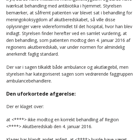
iværksat behandling med antibiotika i hjemmet. Styrelsen
bemærker, at såfremt patienten var blevet sat i behandling for
meningokoksygdom af akutberedskabet, så ville disse
oplysninger være videreformidlet til det hospital, hvor han blev
indlagt. Styrelsen finder herefter ved en samlet vurdering, at
den behandling, som patienten modtog den 4. januar 2016 af
regionens akutberedskab, var under normen for almindelig
anerkendt faglig standard.
Der var i sagen tilkaldt både ambulance og akutlægebil, men
styrelsen har kategoriseret sagen som vedrørende faggruppen
ambulancebehandlere.
Den uforkortede afgørelse:
Der er klaget over:
at <****> ikke modtog en korrekt behandling af Region
<****> Akutberedskab den 4. januar 2016.
Klager har blandt andet anført, at <****> burde have været