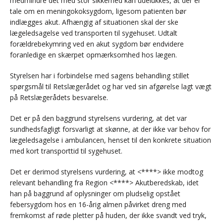
medmindre det med stor sikkerhed kan udelukkes, at der er
tale om en meningokoksygdom, ligesom patienten bør
indlægges akut. Afhængig af situationen skal der ske
lægeledsagelse ved transporten til sygehuset. Udtalt
forældrebekymring ved en akut sygdom bør endvidere
foranledige en skærpet opmærksomhed hos lægen.
Styrelsen har i forbindelse med sagens behandling stillet
spørgsmål til Retslægerådet og har ved sin afgørelse lagt vægt
på Retslægerådets besvarelse.
Det er på den baggrund styrelsens vurdering, at det var
sundhedsfagligt forsvarligt at skønne, at der ikke var behov for
lægeledsagelse i ambulancen, henset til den konkrete situation
med kort transporttid til sygehuset.
Det er derimod styrelsens vurdering, at <****> ikke modtog
relevant behandling fra Region <****> Akutberedskab, idet
han på baggrund af oplysninger om pludselig opstået
febersygdom hos en 16-årig almen påvirket dreng med
fremkomst af røde pletter på huden, der ikke svandt ved tryk,