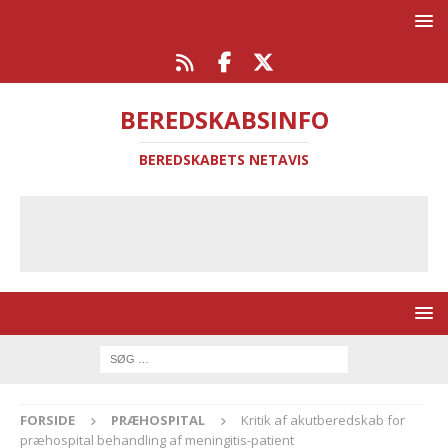
BEREDSKABSINFO
BEREDSKABETS NETAVIS
FORSIDE
PRÆHOSPITAL
Kritik af akutberedskab for
præhospital behandling af meningitis-patient