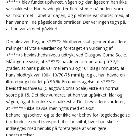
<****> blev fundet upåvirket, vågen og klar, ligesom han ikke
var nakkestiv. Han havde pletter flere steder på huden, som
var tilkommet i løbet af dagen, og pletterne var startet med, at
han var øm i de pågældende områder. Der var ingen tegn på,
at han var alment påvirket.
Der blev ved Region <****> Akutberedskab gennemført flere
målinger af vitale værdier og foretaget en vurdering af
<****>s bevidsthedsniveau udtrykt ved Glasgow Coma Scale.
Målingerne viste, at <****> havde en temperatur på 37,9
grader, at hans puls var mellem 93 og 101 slag i minuttet, at
hans blodtryk var 100-110/70-75 mmHg, og at han havde en
iltmætning i blodet på 96 %. En undersøgelse af <****>s
bevidsthedsniveau (Glasgow Coma Scale) viste en normal
score på 15. Det blev vurderet, at han var upåvirket, klar og
vågen, og at han ikke var nakkestiv. Det blev videre vurderet,
at <****> ikke havde meningitis med et akut
behandlingsbehov, og at der ikke var behov for lægeledsagelse
i forbindelse med transport til et hospital, hvor han skulle
indlægges med henblik på foretagelse af yderligere
undersøgelser.