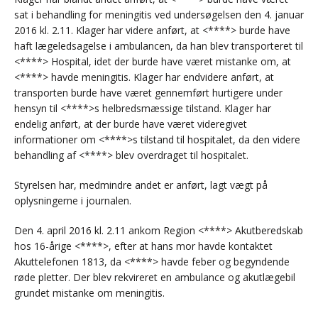
sat i behandling for meningitis ved undersøgelsen den 4. januar
2016 kl. 2.11. Klager har videre anført, at <****> burde have
haft lægeledsagelse i ambulancen, da han blev transporteret til
<****> Hospital, idet der burde have været mistanke om, at
<****> havde meningitis. Klager har endvidere anført, at
transporten burde have været gennemført hurtigere under
hensyn til <****>s helbredsmæssige tilstand. Klager har
endelig anført, at der burde have været videregivet
informationer om <****>s tilstand til hospitalet, da den videre
behandling af <****> blev overdraget til hospitalet.
Styrelsen har, medmindre andet er anført, lagt vægt på
oplysningerne i journalen.
Den 4. april 2016 kl. 2.11 ankom Region <****> Akutberedskab
hos 16-årige <****>, efter at hans mor havde kontaktet
Akuttelefonen 1813, da <****> havde feber og begyndende
røde pletter. Der blev rekvireret en ambulance og akutlægebil
grundet mistanke om meningitis.