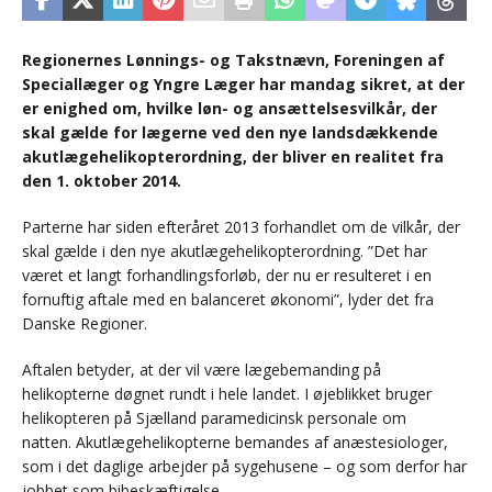
Regionernes Lønnings- og Takstnævn, Foreningen af
Speciallæger og Yngre Læger har mandag sikret, at der
er enighed om, hvilke løn- og ansættelsesvilkår, der
skal gælde for lægerne ved den nye landsdækkende
akutlægehelikopterordning, der bliver en realitet fra
den 1. oktober 2014.
Parterne har siden efteråret 2013 forhandlet om de vilkår, der
skal gælde i den nye akutlægehelikopterordning. ”Det har
været et langt forhandlingsforløb, der nu er resulteret i en
fornuftig aftale med en balanceret økonomi”, lyder det fra
Danske Regioner.
Aftalen betyder, at der vil være lægebemanding på
helikopterne døgnet rundt i hele landet. I øjeblikket bruger
helikopteren på Sjælland paramedicinsk personale om
natten. Akutlægehelikopterne bemandes af anæstesiologer,
som i det daglige arbejder på sygehusene – og som derfor har
jobbet som bibeskæftigelse.