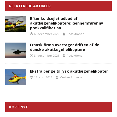
RELATEREDE ARTIKLER
Efter kuldsejlet udbud af
akutlægehelikoptere: Gennemfører ny
prækvalifikation
6. december 2020
Redaktionen
Fransk firma overtager driften af de
danske akutlægehelikoptere
3. december 2021
Redaktionen
Ekstra penge til jysk akutlægehelikopter
17. april 2013
Morten Andersen
KORT NYT