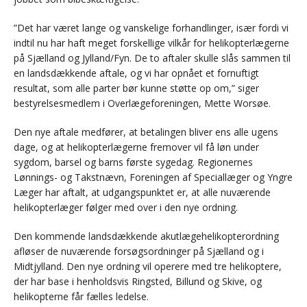
”Det har været lange og vanskelige forhandlinger, især fordi vi
indtil nu har haft meget forskellige vilkår for helikopterlægerne
på Sjælland og Jylland/Fyn. De to aftaler skulle slås sammen til
en landsdækkende aftale, og vi har opnået et fornuftigt
resultat, som alle parter bør kunne støtte op om,” siger
bestyrelsesmedlem i Overlægeforeningen, Mette Worsøe.
Den nye aftale medfører, at betalingen bliver ens alle ugens
dage, og at helikopterlægerne fremover vil få løn under
sygdom, barsel og barns første sygedag. Regionernes
Lønnings- og Takstnævn, Foreningen af Speciallæger og Yngre
Læger har aftalt, at udgangspunktet er, at alle nuværende
helikopterlæger følger med over i den nye ordning.
Den kommende landsdækkende akutlægehelikopterordning
afløser de nuværende forsøgsordninger på Sjælland og i
Midtjylland. Den nye ordning vil operere med tre helikoptere,
der har base i henholdsvis Ringsted, Billund og Skive, og
helikopterne får fælles ledelse.