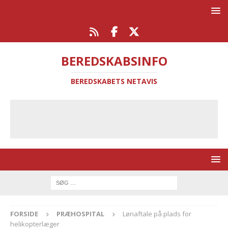
BEREDSKABSINFO
BEREDSKABETS NETAVIS
FORSIDE
PRÆHOSPITAL
Lønaftale på plads for
helikopterlæger