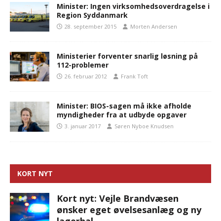
Minister: Ingen virksomhedsoverdragelse i
Region Syddanmark
28. september 2015
Morten Andersen
Ministerier forventer snarlig løsning på
112-problemer
26. februar 2012
Frank Toft
Minister: BIOS-sagen må ikke afholde
myndigheder fra at udbyde opgaver
3. januar 2017
Søren Nyboe Knudsen
KORT NYT
Kort nyt: Vejle Brandvæsen
ønsker eget øvelsesanlæg og ny
lagerhal