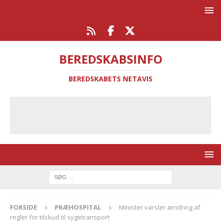
BEREDSKABSINFO
BEREDSKABETS NETAVIS
FORSIDE
PRÆHOSPITAL
Minister varsler ændring af
regler for tilskud til sygetransport