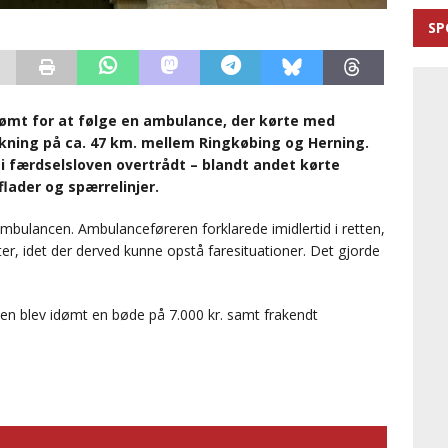
SP
t dømt for at følge en ambulance, der kørte med
ækning på ca. 47 km. mellem Ringkøbing og Herning.
 færdselsloven overtrådt – blandt andet kørte
lader og spærrelinjer.
 ambulancen. Ambulanceføreren forklarede imidlertid i retten,
efter, idet der derved kunne opstå faresituationer. Det gjorde
ten blev idømt en bøde på 7.000 kr. samt frakendt