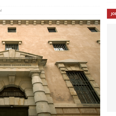
al
JO
enernes gennemsnitlige responstid steg med 9 sekunder i 2025