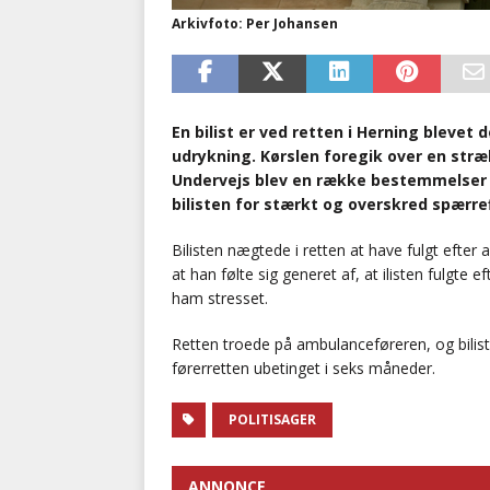
Arkivfoto: Per Johansen
En bilist er ved retten i Herning bleve
udrykning. Kørslen foregik over en str
Undervejs blev en række bestemmelser i
bilisten for stærkt og overskred spærref
Bilisten nægtede i retten at have fulgt efter
at han følte sig generet af, at ilisten fulgte 
ham stresset.
Retten troede på ambulanceføreren, og bilis
førerretten ubetinget i seks måneder.
POLITISAGER
ANNONCE