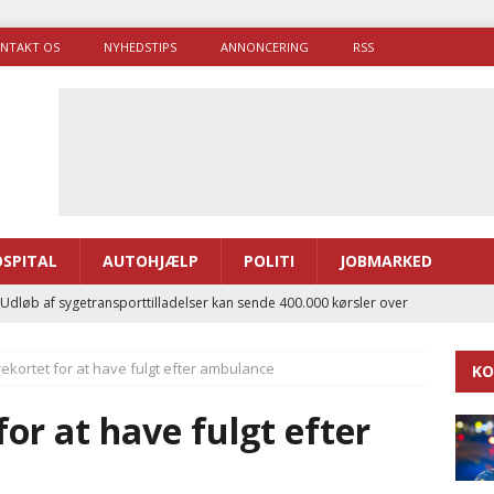
NTAKT OS
NYHEDSTIPS
ANNONCERING
RSS
SPITAL
AUTOHJÆLP
POLITI
JOBMARKED
 Udløb af sygetransporttilladelser kan sende 400.000 kørsler over
ITAL
rekortet for at have fulgt efter ambulance
KO
ance og el-sygetransportvogn til Samsø
PRÆHOSPITAL
enerne brugte lidt længere tid på at komme af sted i 2025
or at have fulgt efter
g politiuddannelse skal ruste betjentene til mere kompleks