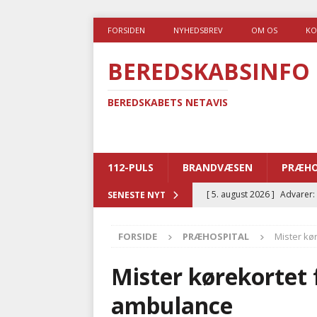
FORSIDEN
NYHEDSBREV
OM OS
KO
BEREDSKABSINFO
BEREDSKABETS NETAVIS
112-PULS
BRANDVÆSEN
PRÆHO
[ 5. august 2026 ]
Advarer:
SENESTE NYT
i det offentlige
PRÆHOSP
FORSIDE
PRÆHOSPITAL
Mister kø
[ 5. august 2026 ]
Ny ambul
[ 4. august 2026 ]
Brandvæs
Mister kørekortet f
BRANDVÆSEN
ambulance
[ 4. august 2026 ]
Ny treåri