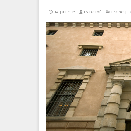
kriminalitet
POLITI
14. juni 2015
Frank Toft
Præhospit
[ 6. august 2026 ]
Brandvæs
BRANDVÆSEN