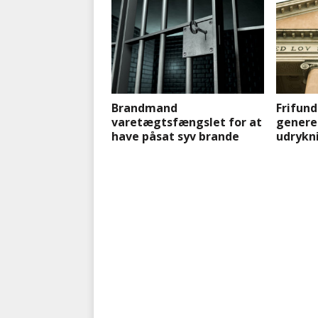
Brandmand
Frifund
varetægtsfængslet for at
genere
have påsat syv brande
udrykn