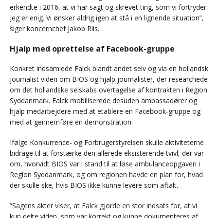
erkendte i 2016, at vi har sagt og skrevet ting, som vi fortryder.
Jeg er enig. Vi ønsker aldrig igen at stå i en lignende situation”,
siger koncernchef Jakob Riis.
Hjalp med oprettelse af Facebook-gruppe
Konkret indsamlede Falck blandt andet selv og via en hollandsk
journalist viden om BIOS og hjalp journalister, der researchede
om det hollandske selskabs overtagelse af kontrakten i Region
Syddanmark. Falck mobiliserede desuden ambassadører og
hjalp medarbejdere med at etablere en Facebook-gruppe og
med at gennemføre en demonstration.
Ifølge Konkurrence- og Forbrugerstyrelsen skulle aktiviteterne
bidrage til at forstærke den allerede eksisterende tvivl, der var
om, hvorvidt BIOS var i stand til at løse ambulanceopgaven i
Region Syddanmark, og om regionen havde en plan for, hvad
der skulle ske, hvis BIOS ikke kunne levere som aftalt.
”Sagens akter viser, at Falck gjorde en stor indsats for, at vi
kun delte viden, som var korrekt og kunne dokumenteres af