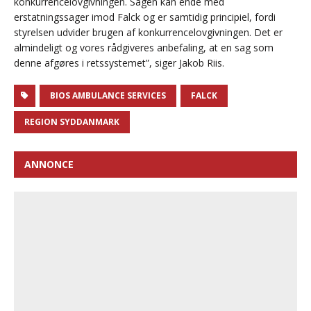
konkurrencelovgivningen. Sagen kan ende med
erstatningssager imod Falck og er samtidig principiel, fordi
styrelsen udvider brugen af konkurrencelovgivningen. Det er
almindeligt og vores rådgiveres anbefaling, at en sag som
denne afgøres i retssystemet”, siger Jakob Riis.
BIOS AMBULANCE SERVICES
FALCK
REGION SYDDANMARK
ANNONCE