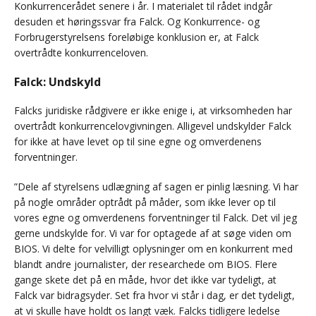
Konkurrencerådet senere i år. I materialet til rådet indgår
desuden et høringssvar fra Falck. Og Konkurrence- og
Forbrugerstyrelsens foreløbige konklusion er, at Falck
overtrådte konkurrence­loven.
Falck: Undskyld
Falcks juridiske rådgivere er ikke enige i, at virksomheden har
overtrådt konkurrence­lovgivningen. Alligevel undskylder Falck
for ikke at have levet op til sine egne og omverdenens
forventninger.
”Dele af styrelsens udlægning af sagen er pinlig læsning. Vi har
på nogle områder optrådt på måder, som ikke lever op til
vores egne og omverdenens forventninger til Falck. Det vil jeg
gerne undskylde for. Vi var for optagede af at søge viden om
BIOS. Vi delte for velvilligt oplysninger om en konkurrent med
blandt andre journalister, der researchede om BIOS. Flere
gange skete det på en måde, hvor det ikke var tydeligt, at
Falck var bidragsyder. Set fra hvor vi står i dag, er det tydeligt,
at vi skulle have holdt os langt væk. Falcks tidligere ledelse