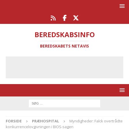
BEREDSKABSINFO
BEREDSKABETS NETAVIS
FORSIDE
PRÆHOSPITAL
Myndigheder: Falck overtrådte
konkurrencelovgivningen i BIOS-sagen