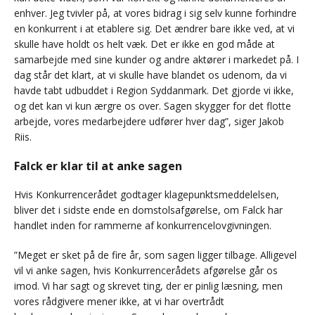
enhver. Jeg tvivler på, at vores bidrag i sig selv kunne forhindre
en konkurrent i at etablere sig. Det ændrer bare ikke ved, at vi
skulle have holdt os helt væk. Det er ikke en god måde at
samarbejde med sine kunder og andre aktører i markedet på. I
dag står det klart, at vi skulle have blandet os udenom, da vi
havde tabt udbuddet i Region Syddanmark. Det gjorde vi ikke,
og det kan vi kun ærgre os over. Sagen skygger for det flotte
arbejde, vores medarbejdere udfører hver dag”, siger Jakob
Riis.
Falck er klar til at anke sagen
Hvis Konkurrencerådet godtager klagepunktsmeddelelsen,
bliver det i sidste ende en domstolsafgørelse, om Falck har
handlet inden for rammerne af konkurrencelovgivningen.
”Meget er sket på de fire år, som sagen ligger tilbage. Alligevel
vil vi anke sagen, hvis Konkurrencerådets afgørelse går os
imod. Vi har sagt og skrevet ting, der er pinlig læsning, men
vores rådgivere mener ikke, at vi har overtrådt