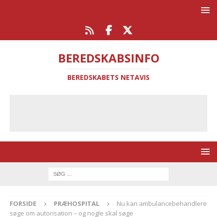
BEREDSKABSINFO
BEREDSKABETS NETAVIS
FORSIDE
PRÆHOSPITAL
Nu kan ambulancebehandlere
søge om autorisation – og nogle skal søge