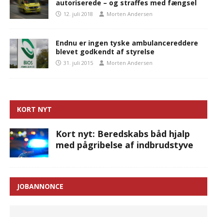
autoriserede – og straffes med fængsel
12. juli 2018
Morten Andersen
Endnu er ingen tyske ambulancereddere
blevet godkendt af styrelse
31. juli 2015
Morten Andersen
KORT NYT
Kort nyt: Beredskabs båd hjalp
med pågribelse af indbrudstyve
JOBANNONCE