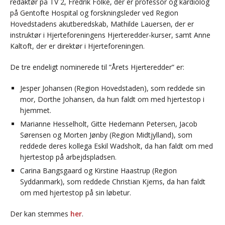
redaktør på TV 2, Fredrik Folke, der er professor og kardiolog
på Gentofte Hospital og forskningsleder ved Region
Hovedstadens akutberedskab, Mathilde Lauersen, der er
instruktør i Hjerteforeningens Hjerteredder-kurser, samt Anne
Kaltoft, der er direktør i Hjerteforeningen.
De tre endeligt nominerede til ”Årets Hjerteredder” er:
Jesper Johansen (Region Hovedstaden), som reddede sin
mor, Dorthe Johansen, da hun faldt om med hjertestop i
hjemmet.
Marianne Hesselholt, Gitte Hedemann Petersen, Jacob
Sørensen og Morten Jønby (Region Midtjylland), som
reddede deres kollega Eskil Wadsholt, da han faldt om med
hjertestop på arbejdspladsen.
Carina Bangsgaard og Kirstine Haastrup (Region
Syddanmark), som reddede Christian Kjems, da han faldt
om med hjertestop på sin løbetur.
Der kan stemmes
her
.