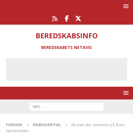
BEREDSKABSINFO
BEREDSKABETS NETAVIS
FORSIDE
PRÆHOSPITAL
Nu kan der stemmes på årets
hjerteredder