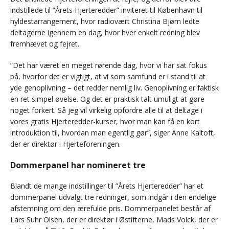
indstillede til ”Årets Hjerteredder” inviteret til København til
hyldestarrangement, hvor radiovært Christina Bjørn ledte
deltagerne igennem en dag, hvor hver enkelt redning blev
fremhævet og fejret.
”Det har været en meget rørende dag, hvor vi har sat fokus
på, hvorfor det er vigtigt, at vi som samfund er i stand til at
yde genoplivning – det redder nemlig liv. Genoplivning er faktisk
en ret simpel øvelse. Og det er praktisk talt umuligt at gøre
noget forkert. Så jeg vil virkelig opfordre alle til at deltage i
vores gratis Hjerteredder-kurser, hvor man kan få en kort
introduktion til, hvordan man egentlig gør”, siger Anne Kaltoft,
der er direktør i Hjerteforeningen.
Dommerpanel har nomineret tre
Blandt de mange indstillinger til ”Årets Hjerteredder” har et
dommerpanel udvalgt tre redninger, som indgår i den endelige
afstemning om den ærefulde pris. Dommerpanelet består af
Lars Suhr Olsen, der er direktør i Østifterne, Mads Volck, der er