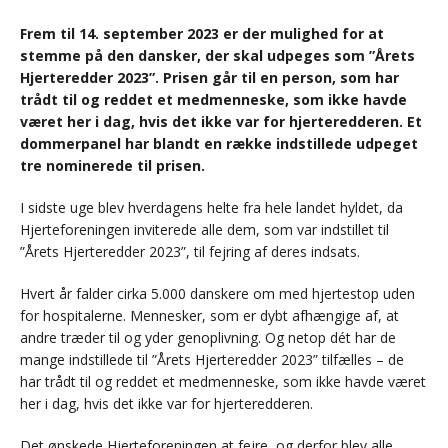
Frem til 14. september 2023 er der mulighed for at
stemme på den dansker, der skal udpeges som ”Årets
Hjerteredder 2023”. Prisen går til en person, som har
trådt til og reddet et medmenneske, som ikke havde
været her i dag, hvis det ikke var for hjerteredderen. Et
dommerpanel har blandt en række indstillede udpeget
tre nominerede til prisen.
I sidste uge blev hverdagens helte fra hele landet hyldet, da
Hjerteforeningen inviterede alle dem, som var indstillet til
”Årets Hjerteredder 2023”, til fejring af deres indsats.
Hvert år falder cirka 5.000 danskere om med hjertestop uden
for hospitalerne. Mennesker, som er dybt afhængige af, at
andre træder til og yder genoplivning. Og netop dét har de
mange indstillede til ”Årets Hjerteredder 2023” tilfælles – de
har trådt til og reddet et medmenneske, som ikke havde været
her i dag, hvis det ikke var for hjerteredderen.
Det ønskede Hjerteforeningen at fejre, og derfor blev alle