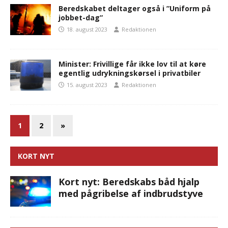
Beredskabet deltager også i ”Uniform på
jobbet-dag”
18. august 2023
Redaktionen
Minister: Frivillige får ikke lov til at køre
egentlig udrykningskørsel i privatbiler
15. august 2023
Redaktionen
1
2
»
KORT NYT
Kort nyt: Beredskabs båd hjalp
med pågribelse af indbrudstyve