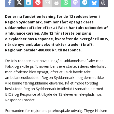
Der er nu fundet en løsning for de 12 redderelever i
Region Syddanmark, som har fået opsagt deres
uddannelsesaftaler efter at Falck har tabt udbuddet af
ambulancekørslen. Alle 12 får i første omgang
elevpladser hos Responce, hvorefter de overgår til BIOS,
når de nye ambulancekontrakter træder i kraft.
Regionen betaler 480.000 kr. til Responce.
De tolv redderelever havde indgået uddannelsesaftaler med
Falck og skulle pr. 1. november være startet i deres elevforløb,
men aftalerne blev opsagt, efter at Falck havde tabt
ambulanceudbuddet i Region Syddanmark – og dermed ikke
ville kunne færdiguddanne eleverne. På et møde torsdag
besluttede Region Syddanmark imidlertid i samarbejde med
BIOS og Responce at tilbyde de 12 elever en elevplads hos
Responce i stedet.
Formanden for regionens præhospitale udvalg, Thyge Nielsen