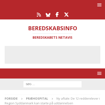
BEREDSKABSINFO
BEREDSKABETS NETAVIS
FORSIDE
PRÆHOSPITAL
Ny aftale: De 12 redderelever i
Region Syddanmark kan starte på uddannelsen