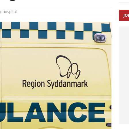
ance og el-sygetransportvogn til Samsø
PRÆHOSPITAL
æhospital
JO
n: Tilbud på patienttransport kunne ikke ændres efter
TAL