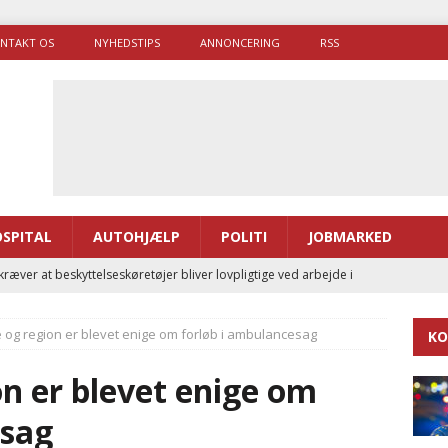
NTAKT OS
NYHEDSTIPS
ANNONCERING
RSS
SPITAL
AUTOHJÆLP
POLITI
JOBMARKED
ræver at beskyttelseskøretøjer bliver lovpligtige ved arbejde i
g region er blevet enige om forløb i ambulancesag
KO
enernes gennemsnitlige responstid steg med 9 sekunder i 2025
 er blevet enige om
 Udløb af sygetransporttilladelser kan sende 400.000 kørsler over
esag
ITAL