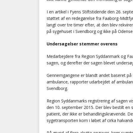
I en artikel i Fyens Stiftstidende den 26. s
støttet af en redegørelse fra Faaborg-Midt
langt over tre timer efter, at den blev rekvire
på sygehuset i Svendborg og ikke på Odense U
Undersøgelser stemmer overens
Medarbejdere fra Region Syddanmark og F
sagen, og derefter der sagen blevet undersøg
Gennemgangene er blandt andet baseret på ly
ambulance, rapporter udarbejdet af ambulanc
Svendborg.
Region Syddanmarks registrering af sagen vis
den 10. september 2015. Der blev bestilt en s
patient, der ikke er behandlingskrævende. Det 
sygetransporten kom i løbet af cirka halvand
På grund af flere akutte opgaver, kom sygetra