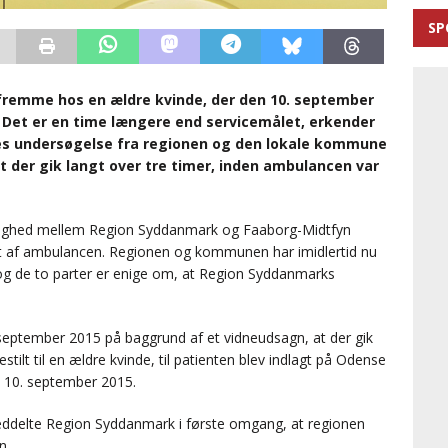
SP
fremme hos en ældre kvinde, der den 10. september
. Det er en time længere end servicemålet, erkender
es undersøgelse fra regionen og den lokale kommune
at der gik langt over tre timer, inden ambulancen var
enighed mellem Region Syddanmark og Faaborg-Midtfyn
 af ambulancen. Regionen og kommunen har imidlertid nu
og de to parter er enige om, at Region Syddanmarks
. september 2015 på baggrund af et vidneudsagn, at der gik
tilt til en ældre kvinde, til patienten blev indlagt på Odense
n 10. september 2015.
delte Region Syddanmark i første omgang, at regionen
n.