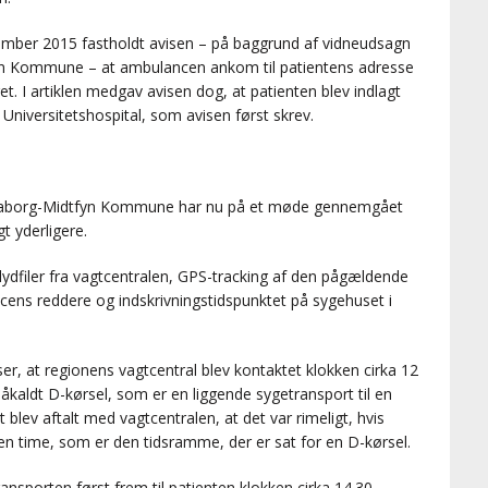
eptember 2015 fastholdt avisen – på baggrund af vidneudsagn
fyn Kommune – at ambulancen ankom til patientens adresse
ret. I artiklen medgav avisen dog, at patienten blev indlagt
niversitetshospital, som avisen først skrev.
aaborg-Midtfyn Kommune har nu på et møde gennemgået
t yderligere.
dfiler fra vagtcentralen, GPS-tracking af den pågældende
ens reddere og indskrivningstidspunktet på sygehuset i
er, at regionens vagtcentral blev kontaktet klokken cirka 12
åkaldt D-kørsel, som er en liggende sygetransport til en
blev aftalt med vagtcentralen, at det var rimeligt, hvis
en time, som er den tidsramme, der er sat for en D-kørsel.
nsporten først frem til patienten klokken cirka 14.30 –