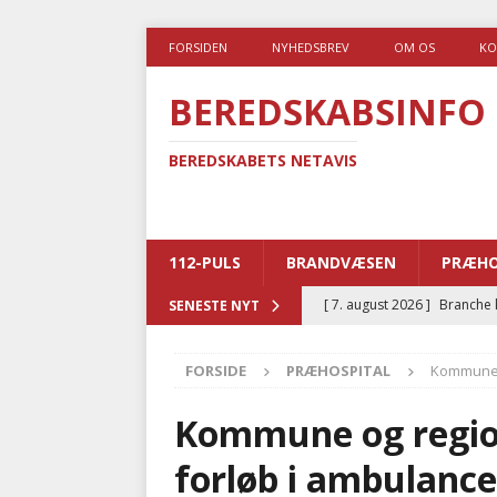
FORSIDEN
NYHEDSBREV
OM OS
KO
BEREDSKABSINFO
BEREDSKABETS NETAVIS
112-PULS
BRANDVÆSEN
PRÆHO
[ 7. august 2026 ]
Branche k
SENESTE NYT
nødsporet
AUTOHJÆLP
FORSIDE
PRÆHOSPITAL
Kommune o
[ 6. august 2026 ]
Brandvæs
BRANDVÆSEN
Kommune og region
[ 5. august 2026 ]
Advarer:
forløb i ambulanc
i det offentlige
PRÆHOSP