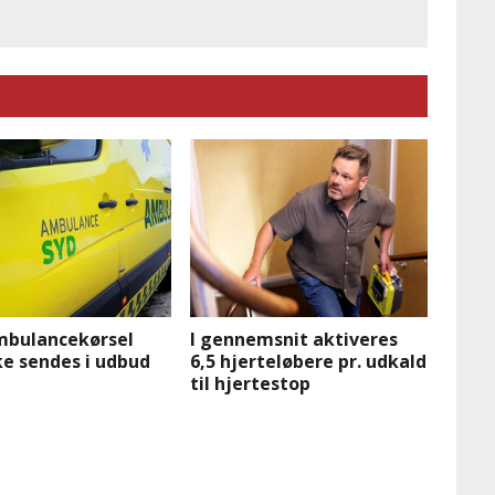
mbulancekørsel
I gennemsnit aktiveres
ke sendes i udbud
6,5 hjerteløbere pr. udkald
til hjertestop