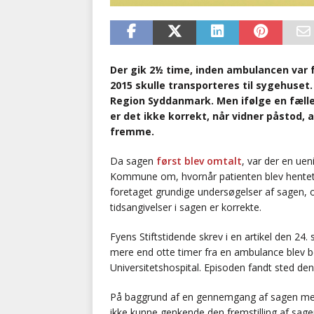
Der gik 2½ time, inden ambulancen var 
2015 skulle transporteres til sygehuset
Region Syddanmark. Men ifølge en fæll
er det ikke korrekt, når vidner påstod, 
fremme.
Da sagen
først blev omtalt
, var der en u
Kommune om, hvornår patienten blev hentet
foretaget grundige undersøgelser af sagen, 
tidsangivelser i sagen er korrekte.
Fyens Stiftstidende skrev i en artikel den 24
mere end otte timer fra en ambulance blev bes
Universitetshospital. Episoden fandt sted de
På baggrund af en gennemgang af sagen med
ikke kunne genkende den fremstilling af sage