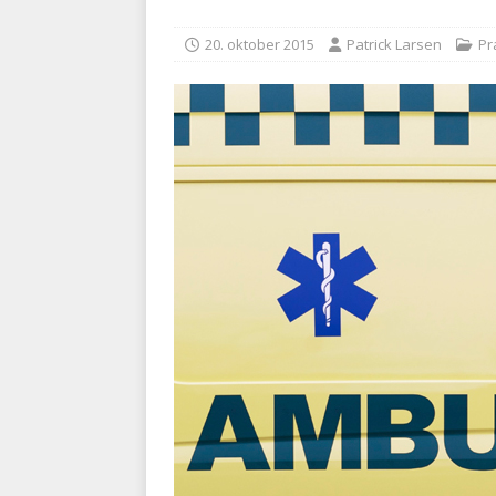
[ 5. august 2026 ]
Ny ambul
20. oktober 2015
Patrick Larsen
Pr
[ 8. august 2026 ]
Klagenæv
tilbudsfristen
PRÆHOSPI