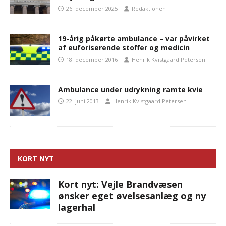
26. december 2025
Redaktionen
19-årig påkørte ambulance – var påvirket
af euforiserende stoffer og medicin
18. december 2016
Henrik Kvistgaard Petersen
Ambulance under udrykning ramte kvie
22. juni 2013
Henrik Kvistgaard Petersen
KORT NYT
Kort nyt: Vejle Brandvæsen
ønsker eget øvelsesanlæg og ny
lagerhal