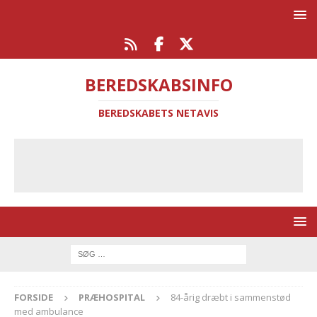
BEREDSKABSINFO
BEREDSKABETS NETAVIS
FORSIDE
PRÆHOSPITAL
84-årig dræbt i sammenstød
med ambulance