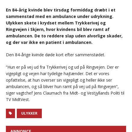
En 84-årig kvinde blev tirsdag formiddag dræbt i et
sammenstød med en ambulance under udrykning.
Ulykken skete i krydset mellem Trykkerivej og
Ringvejen i Skjern, hvor kvindens bil blev ramt af
ambulancen. De to reddere slap uden alvorlige skader,
og der var ikke en patient i ambulancen.
Den 84-årige kvinde døde kort efter sammenstødet.
”Hun er på vej ud fra Trykkerivej og ud på Ringvejen. Der er
vigepligt og vejen har tydelige hajtænder. Det er vores
opfattelse, at hun overser sin vigepligt og heller ikke ser
ambulancen, og så bliver hun ramt på vej ud på Ringvejen”,
siger vagtchef Jens Claumach fra Midt- og Vestjyllands Politi til
TV MidtVest.
ULYKKER
ANNONCE