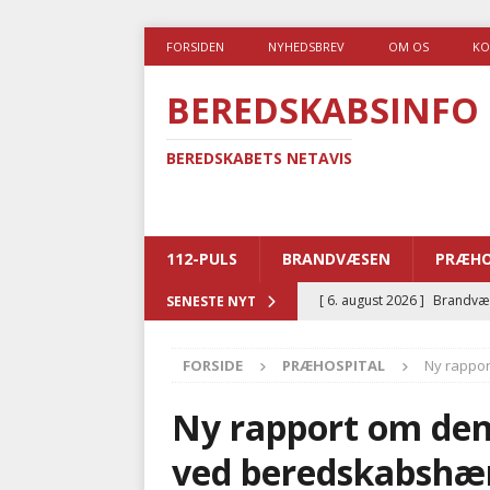
FORSIDEN
NYHEDSBREV
OM OS
KO
BEREDSKABSINFO
BEREDSKABETS NETAVIS
112-PULS
BRANDVÆSEN
PRÆHO
[ 6. august 2026 ]
Brandvæs
SENESTE NYT
BRANDVÆSEN
FORSIDE
PRÆHOSPITAL
Ny rappo
[ 5. august 2026 ]
Advarer:
i det offentlige
PRÆHOSP
Ny rapport om den
[ 5. august 2026 ]
Ny ambul
ved beredskabshæ
[ 4. august 2026 ]
Brandvæs