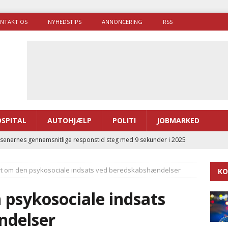
NTAKT OS
NYHEDSTIPS
ANNONCERING
RSS
SPITAL
AUTOHJÆLP
POLITI
JOBMARKED
enernes gennemsnitlige responstid steg med 9 sekunder i 2025
rt om den psykosociale indsats ved beredskabshændelser
KO
 Udløb af sygetransporttilladelser kan sende 400.000 kørsler over
ITAL
 psykosociale indsats
ance og el-sygetransportvogn til Samsø
PRÆHOSPITAL
ndelser
enerne brugte lidt længere tid på at komme af sted i 2025