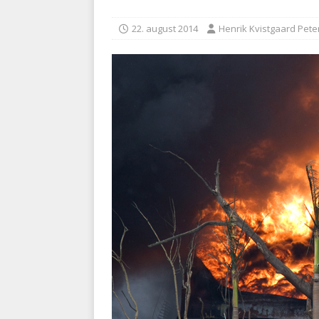
BRANDVÆSEN
22. august 2014
Henrik Kvistgaard Pet
[ 7. august 2026 ]
Branche k
nødsporet
AUTOHJÆLP