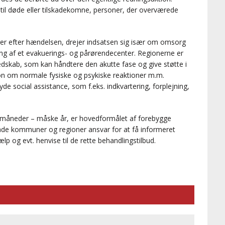
til døde eller tilskadekomne, personer, der overværede
ger efter hændelsen, drejer indsatsen sig især om omsorg
ing af et evakuerings- og pårørendecenter. Regionerne er
eredskab, som kan håndtere den akutte fase og give støtte i
on om normale fysiske og psykiske reaktioner m.m.
de social assistance, som f.eks. indkvartering, forplejning,
e måneder – måske år, er hovedformålet af forebygge
åde kommuner og regioner ansvar for at få informeret
 og evt. henvise til de rette behandlingstilbud.