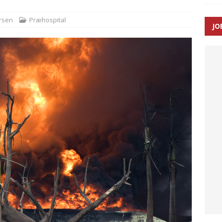
ersen
Præhospital
JO
ræver at beskyttelseskøretøjer bliver lovpligtige ved arbejde i