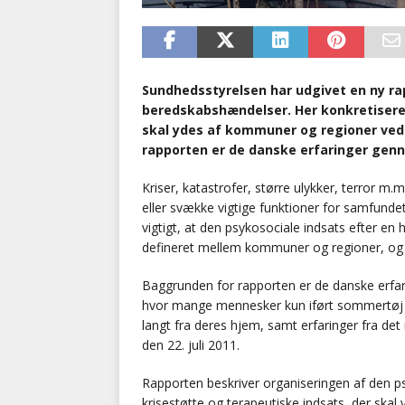
Sundhedsstyrelsen har udgivet en ny ra
beredskabshændelser. Her konkretisere
skal ydes af kommuner og regioner ved
rapporten er de danske erfaringer genn
Kriser, katastrofer, større ulykker, terror 
eller svække vigtige funktioner for samfunde
vigtigt, at den psykosociale indsats efter en h
defineret mellem kommuner og regioner, og
Baggrunden for rapporten er de danske erfar
hvor mange mennesker kun iført sommertøj k
langt fra deres hjem, samt erfaringer fra de
den 22. juli 2011.
Rapporten beskriver organiseringen af den psy
krisestøtte og terapeutiske indsats, der skal