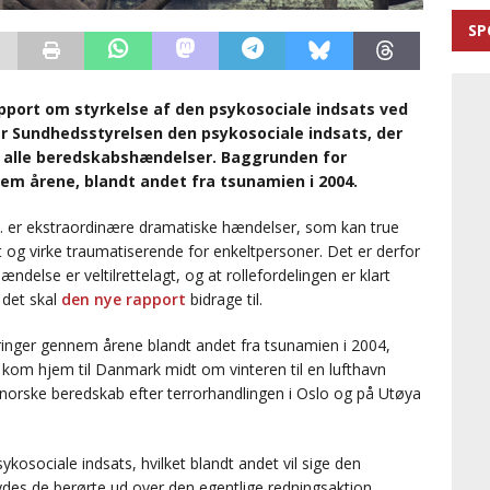
SP
pport om styrkelse af den psykosociale indsats ved
r Sundhedsstyrelsen den psykosociale indsats, der
 alle beredskabshændelser. Baggrunden for
em årene, blandt andet fra tsunamien i 2004.
m.m. er ekstraordinære dramatiske hændelser, som kan true
t og virke traumatiserende for enkeltpersoner. Det er derfor
ændelse er veltilrettelagt, og at rollefordelingen er klart
 det skal
den nye rapport
bidrage til.
inger gennem årene blandt andet fra tsunamien i 2004,
om hjem til Danmark midt om vinteren til en lufthavn
t norske beredskab efter terrorhandlingen i Oslo og på Utøya
kosociale indsats, hvilket blandt andet vil sige den
 ydes de berørte ud over den egentlige redningsaktion.