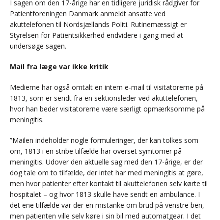
I sagen om den 17-årige har en tidligere juridisk rådgiver for
Patientforeningen Danmark anmeldt ansatte ved
akuttelefonen til Nordsjællands Politi. Rutinemæssigt er
Styrelsen for Patientsikkerhed endvidere i gang med at
undersøge sagen.
Mail fra læge var ikke kritik
Medierne har også omtalt en intern e-mail til visitatorerne på
1813, som er sendt fra en sektionsleder ved akuttelefonen,
hvor han beder visitatorerne være særligt opmærksomme på
meningitis.
”Mailen indeholder nogle formuleringer, der kan tolkes som
om, 1813 i en stribe tilfælde har overset symtomer på
meningitis. Udover den aktuelle sag med den 17-årige, er der
dog tale om to tilfælde, der intet har med meningitis at gøre,
men hvor patienter efter kontakt til akuttelefonen selv kørte til
hospitalet – og hvor 1813 skulle have sendt en ambulance. I
det ene tilfælde var der en mistanke om brud på venstre ben,
men patienten ville selv køre i sin bil med automatgear. I det