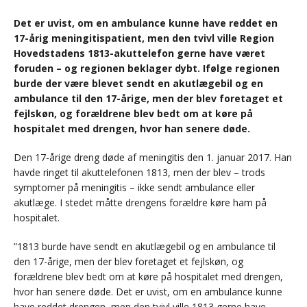
Det er uvist, om en ambulance kunne have reddet en
17-årig meningitispatient, men den tvivl ville Region
Hovedstadens 1813-akuttelefon gerne have været
foruden – og regionen beklager dybt. Ifølge regionen
burde der være blevet sendt en akutlægebil og en
ambulance til den 17-årige, men der blev foretaget et
fejlskøn, og forældrene blev bedt om at køre på
hospitalet med drengen, hvor han senere døde.
Den 17-årige dreng døde af meningitis den 1. januar 2017. Han
havde ringet til akuttelefonen 1813, men der blev – trods
symptomer på meningitis – ikke sendt ambulance eller
akutlæge. I stedet måtte drengens forældre køre ham på
hospitalet.
”1813 burde have sendt en akutlægebil og en ambulance til
den 17-årige, men der blev foretaget et fejlskøn, og
forældrene blev bedt om at køre på hospitalet med drengen,
hvor han senere døde. Det er uvist, om en ambulance kunne
have reddet drengen, men den tvivl ville 1813 gerne have