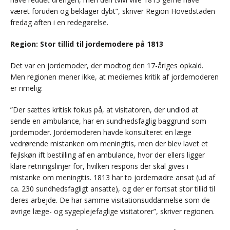
været foruden og beklager dybt”, skriver Region Hovedstaden
fredag aften i en redegørelse.
Region: Stor tillid til jordemodere på 1813
Det var en jordemoder, der modtog den 17-åriges opkald.
Men regionen mener ikke, at mediernes kritik af jordemoderen
er rimelig:
”Der sættes kritisk fokus på, at visitatoren, der undlod at
sende en ambulance, har en sundhedsfaglig baggrund som
jordemoder. Jordemoderen havde konsulteret en læge
vedrørende mistanken om meningitis, men der blev lavet et
fejlskøn ift bestilling af en ambulance, hvor der ellers ligger
klare retningslinjer for, hvilken respons der skal gives i
mistanke om meningitis. 1813 har to jordemødre ansat (ud af
ca. 230 sundhedsfagligt ansatte), og der er fortsat stor tillid til
deres arbejde. De har samme visitationsuddannelse som de
øvrige læge- og sygeplejefaglige visitatorer”, skriver regionen.