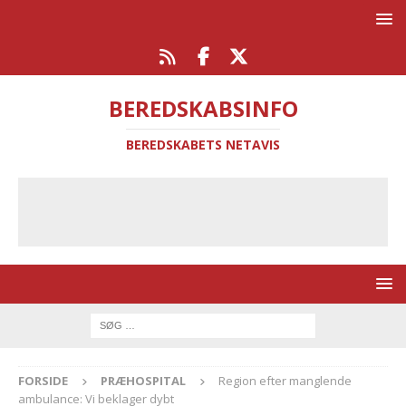
BEREDSKABSINFO
BEREDSKABETS NETAVIS
FORSIDE
PRÆHOSPITAL
Region efter manglende
ambulance: Vi beklager dybt