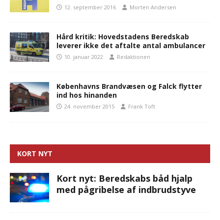
12. september 2016
Morten Andersen
Hård kritik: Hovedstadens Beredskab
leverer ikke det aftalte antal ambulancer
10. januar 2022
Redaktionen
Københavns Brandvæsen og Falck flytter
ind hos hinanden
24. november 2015
Frank Toft
KORT NYT
Kort nyt: Beredskabs båd hjalp
med pågribelse af indbrudstyve