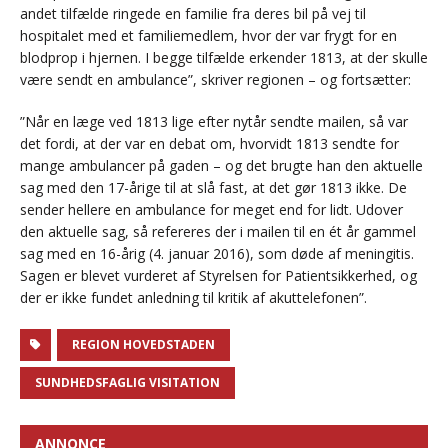
andet tilfælde ringede en familie fra deres bil på vej til
hospitalet med et familiemedlem, hvor der var frygt for en
blodprop i hjernen. I begge tilfælde erkender 1813, at der skulle
være sendt en ambulance”, skriver regionen – og fortsætter:
”Når en læge ved 1813 lige efter nytår sendte mailen, så var
det fordi, at der var en debat om, hvorvidt 1813 sendte for
mange ambulancer på gaden – og det brugte han den aktuelle
sag med den 17-årige til at slå fast, at det gør 1813 ikke. De
sender hellere en ambulance for meget end for lidt. Udover
den aktuelle sag, så refereres der i mailen til en ét år gammel
sag med en 16-årig (4. januar 2016), som døde af meningitis.
Sagen er blevet vurderet af Styrelsen for Patientsikkerhed, og
der er ikke fundet anledning til kritik af akuttelefonen”.
REGION HOVEDSTADEN
SUNDHEDSFAGLIG VISITATION
ANNONCE