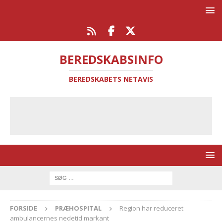
BEREDSKABSINFO
BEREDSKABETS NETAVIS
FORSIDE
PRÆHOSPITAL
Region har reduceret
ambulancernes nedetid markant