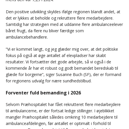
Den positive udvikling skyldes ifølge regionen blandt andet, at
det er lykkes at beholde og rekruttere flere medarbejdere.
Samtidig har strategien med at uddanne flere ambulanceelever
båret frugt, da flere nu bliver færdige som
ambulancebehandlere.
”Vi er kommet langt, og jeg glæder mig over, at det politiske
fokus på også at øge antallet af elevpladser har skabt
resultater. Vi fortsætter det gode arbejde, så vi også i de
kommende år har et robust og godt bemandet beredskab til
glæde for borgerne”, siger Susanne Buch (SF), der er formand
for regionens udvalg for nære sundhedstilbud.
Forventer fuld bemanding i 2026
Selvom Præhospitalet har fået rekrutteret flere medarbejdere
til ambulancerne, er der fortsat ledige stillinger. I øjeblikket
mangler Præhospitalet således omkring 10 medarbejdere til
ambulanceafdelingen, før antallet er optimalt i forhold til