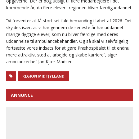
opgaverne. Der er dog udsigt til flere medarbejdere i det
kommende år, da flere elever i regionen bliver færdiguddannet.
”Vi forventer at få stort set fuld bemanding i løbet af 2026. Det
skyldes især, at vi har gennem de seneste år har uddannet
mange dygtige elever, som nu bliver færdige med deres
uddannelse til ambulancebehandler. Og så skal vi selvfølgelig
fortsætte vores indsats for at gøre Præhospitalet til et endnu
mere attraktivt sted at arbejde og skabe karriere”, siger
ambulancechef Jan Kjær Madsen.
REGION MIDTJYLLAND
ANNONCE