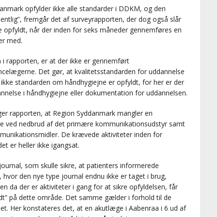
nmark opfylder ikke alle standarder i DDKM, og den
ntlig”, fremgår det af surveyrapporten, der dog også slår
ve opfyldt, når der inden for seks måneder gennemføres en
er med.
i rapporten, er at der ikke er gennemført
elægerne. Det gør, at kvalitetsstandarden for uddannelse
 ikke standarden om håndhygiejne er opfyldt, for her er der
nnelse i håndhygiejne eller dokumentation for uddannelsen.
er rapporten, at Region Syddanmark mangler en
eje ved nedbrud af det primære kommunikationsudstyr samt
munikationsmidler. De krævede aktiviteter inden for
 er heller ikke igangsat.
ournal, som skulle sikre, at patienters informerede
hvor den nye type journal endnu ikke er taget i brug,
da der er aktiviteter i gang for at sikre opfyldelsen, får
dt” på dette område. Det samme gælder i forhold til de
et. Her konstateres det, at en akutlæge i Aabenraa i 6 ud af