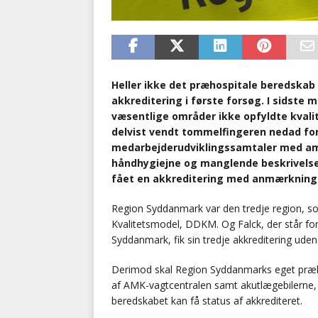
Heller ikke det præhospitale beredskab 
akkreditering i første forsøg. I sidste 
væsentlige områder ikke opfyldte kvali
delvist vendt tommelfingeren nedad fo
medarbejderudviklingssamtaler med am
håndhygiejne og manglende beskrivelse
fået en akkreditering med anmærkning
Region Syddanmark var den tredje region, so
Kvalitetsmodel, DDKM. Og Falck, der står fo
Syddanmark, fik sin tredje akkreditering ud
Derimod skal Region Syddanmarks eget præho
af AMK-vagtcentralen samt akutlægebilerne, 
beredskabet kan få status af akkrediteret.