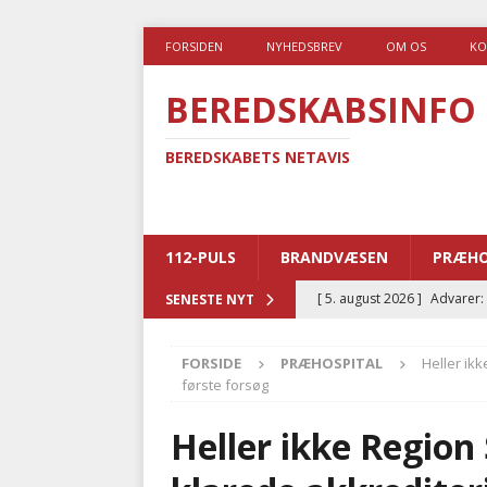
FORSIDEN
NYHEDSBREV
OM OS
KO
BEREDSKABSINFO
BEREDSKABETS NETAVIS
112-PULS
BRANDVÆSEN
PRÆHO
[ 5. august 2026 ]
Advarer:
SENESTE NYT
i det offentlige
PRÆHOSP
FORSIDE
PRÆHOSPITAL
Heller ik
[ 5. august 2026 ]
Ny ambul
første forsøg
[ 4. august 2026 ]
Brandvæs
Heller ikke Regio
BRANDVÆSEN
[ 4. august 2026 ]
Ny treåri