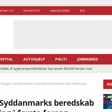
NTAKT OS
NYHEDSTIPS
ANNONCERING
RSS
SPITAL
AUTOHJÆLP
POLITI
JOBMARKED
 Udløb af sygetransporttilladelser kan sende 400.000 kørsler over
ITAL
ke Region Syddanmarks beredskab klarede akkreditering i
KO
ance og el-sygetransportvogn til Samsø
PRÆHOSPITAL
enerne brugte lidt længere tid på at komme af sted i 2025
n Syddanmarks beredskab
g politiuddannelse skal ruste betjentene til mere kompleks