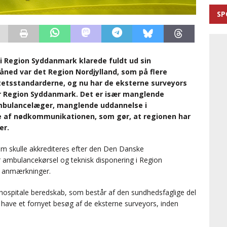
SP
i Region Syddanmark klarede fuldt ud sin
måned var det Region Nordjylland, som på flere
tetsstandarderne, og nu har de eksterne surveyors
r Region Syddanmark. Det er især manglende
bulancelæger, manglende uddannelse i
 af nødkommunikationen, som gør, at regionen har
er.
m skulle akkrediteres efter den Den Danske
r ambulancekørsel og teknisk disponering i Region
en anmærkninger.
spitale beredskab, som består af den sundhedsfaglige del
have et fornyet besøg af de eksterne surveyors, inden