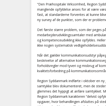
”Den Præhospitale Virksomhed, Region Sydda
manglende opfyldelse anses for at være væse
fast, at standarderne forventes at kunne bli
ny survey af de punkter, som der er problem
Det første større problem, som der peges på 
medarbejderudviklingssamtaler med ambulanc
og kompetenceudvikling ikke opfyldes. Heller
ikke nogen systematisk vedligeholdelsesudda
Når det gælder kommunikationsudstyr påpeg
beskrivelse af alternative kommunikationsv
forholdsregler mod tyveri og misbrug af kom
kvalitetsforbedring på kommunikationsområdet
Region Syddanmark indførte i oktober en ny j
samtykke blev dokumenteret, men de steder, 
glemmes det hyppigt at anføre samtykket. Men 
Region Syddanmark karakteren ”delvist opfyl
opgaver, hvor behandlingen afsluttes på sted