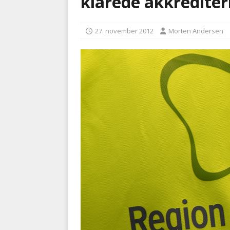
klarede akkrediteri
kriminalitet
POLITI
27. november 2012
Morten Andersen
[ 6. august 2026 ]
Brandvæs
BRANDVÆSEN