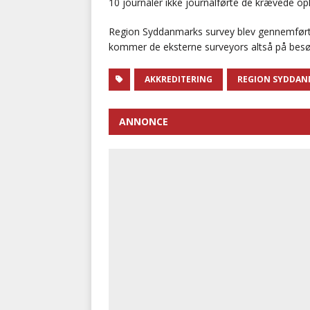
10 journaler ikke journalførte de krævede op
Region Syddanmarks survey blev gennemført f
kommer de eksterne surveyors altså på besø
AKKREDITERING
REGION SYDDAN
ANNONCE