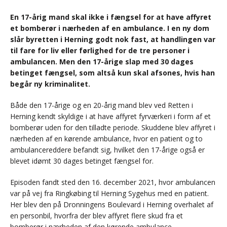
En 17-årig mand skal ikke i fængsel for at have affyret
et bomberør i nærheden af en ambulance. I en ny dom
slår byretten i Herning godt nok fast, at handlingen var
til fare for liv eller førlighed for de tre personer i
ambulancen. Men den 17-årige slap med 30 dages
betinget fængsel, som altså kun skal afsones, hvis han
begår ny kriminalitet.
Både den 17-årige og en 20-årig mand blev ved Retten i
Herning kendt skyldige i at have affyret fyrværkeri i form af et
bomberør uden for den tilladte periode. Skuddene blev affyret i
nærheden af en kørende ambulance, hvor en patient og to
ambulancereddere befandt sig, hvilket den 17-årige også er
blevet idømt 30 dages betinget fængsel for.
Episoden fandt sted den 16. december 2021, hvor ambulancen
var på vej fra Ringkøbing til Herning Sygehus med en patient.
Her blev den på Dronningens Boulevard i Herning overhalet af
en personbil, hvorfra der blev affyret flere skud fra et
bomberør i nærheden af den kørende ambulance.