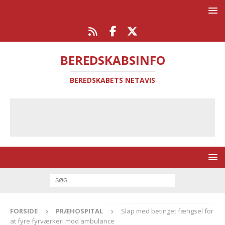
BEREDSKABSINFO
BEREDSKABETS NETAVIS
FORSIDE
PRÆHOSPITAL
Slap med betinget fængsel for
at fyre fyrværkeri mod ambulance