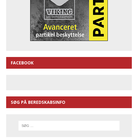
FACEBOOK
SØG PÅ BEREDSKABSINFO