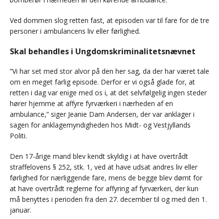
Ved dommen slog retten fast, at episoden var til fare for de tre
personer i ambulancens liv eller førlighed.
Skal behandles i Ungdomskriminalitetsnævnet
”Vi har set med stor alvor på den her sag, da der har været tale
om en meget farlig episode. Derfor er vi også glade for, at
retten i dag var enige med os i, at det selvfølgelig ingen steder
hører hjemme at affyre fyrværkeri i nærheden af en
ambulance,” siger Jeanie Dam Andersen, der var anklager i
sagen for anklagemyndigheden hos Midt- og Vestjyllands
Politi.
Den 17-årige mand blev kendt skyldig i at have overtrådt
straffelovens § 252, stk. 1, ved at have udsat andres liv eller
førlighed for nærliggende fare, mens de begge blev dømt for
at have overtrådt reglerne for affyring af fyrværkeri, der kun
må benyttes i perioden fra den 27. december til og med den 1.
januar.