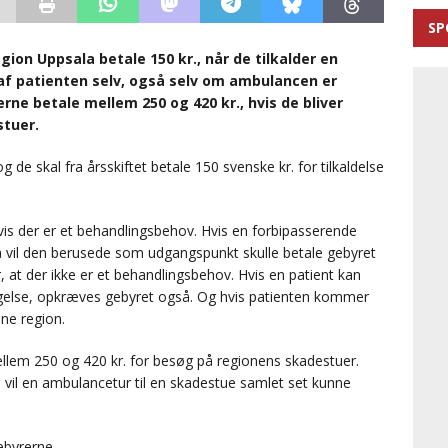
SP
gion Uppsala betale 150 kr., når de tilkalder en
af patienten selv, også selv om ambulancen er
rne betale mellem 250 og 420 kr., hvis de bliver
stuer.
de skal fra årsskiftet betale 150 svenske kr. for tilkaldelse
s der er et behandlingsbehov. Hvis en forbipasserende
 så vil den berusede som udgangspunkt skulle betale gebyret
at der ikke er et behandlingsbehov. Hvis en patient kan
gelse, opkræves gebyret også. Og hvis patienten kommer
nne region.
ellem 250 og 420 kr. for besøg på regionens skadestuer.
vil en ambulancetur til en skadestue samlet set kunne
ebyrerne.