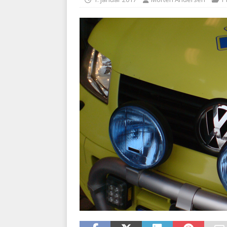
kriminalitet
POLITI
[ 6. august 2026 ]
Brandvæs
BRANDVÆSEN