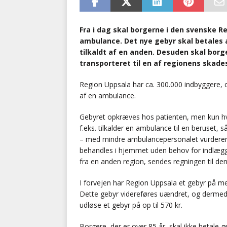
Fra i dag skal borgerne i den svenske Re
ambulance. Det nye gebyr skal betales 
tilkaldt af en anden. Desuden skal borge
transporteret til en af regionens skade
Region Uppsala har ca. 300.000 indbyggere, og 
af en ambulance.
Gebyret opkræves hos patienten, men kun hvi
f.eks. tilkalder en ambulance til en beruset,
– med mindre ambulancepersonalet vurderer, 
behandles i hjemmet uden behov for indlæg
fra en anden region, sendes regningen til de
I forvejen har Region Uppsala et gebyr på m
Dette gebyr videreføres uændret, og dermed 
udløse et gebyr på op til 570 kr.
Borgere, der er over 85 år, skal ikke betale g