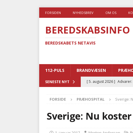
FORSIDEN
NYHEDSBREV
OM OS
KO
BEREDSKABSINFO
BEREDSKABETS NETAVIS
112-PULS
BRANDVÆSEN
PRÆHO
[ 5. august 2026 ]
Advarer:
SENESTE NYT
i det offentlige
PRÆHOSP
FORSIDE
PRÆHOSPITAL
Sverige: 
[ 5. august 2026 ]
Ny ambul
[ 4. august 2026 ]
Brandvæs
Sverige: Nu koster
BRANDVÆSEN
[ 4. august 2026 ]
Ny treåri
1. januar 2017
Morten Andersen
P