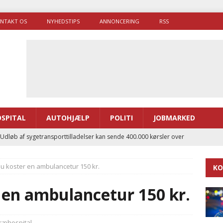
NTAKT OS
NYHEDSTIPS
ANNONCERING
RSS
SPITAL
AUTOHJÆLP
POLITI
JOBMARKED
 Udløb af sygetransporttilladelser kan sende 400.000 kørsler over
ITAL
Nu koster en ambulancetur 150 kr.
KO
ance og el-sygetransportvogn til Samsø
PRÆHOSPITAL
enerne brugte lidt længere tid på at komme af sted i 2025
 en ambulancetur 150 kr.
g politiuddannelse skal ruste betjentene til mere kompleks
ræhospital