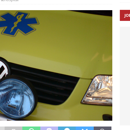
JO
enernes gennemsnitlige responstid steg med 9 sekunder i 2025