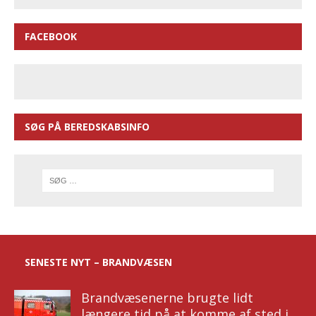
FACEBOOK
SØG PÅ BEREDSKABSINFO
SENESTE NYT – BRANDVÆSEN
Brandvæsenerne brugte lidt
længere tid på at komme af sted i