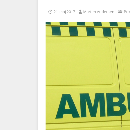
kriminalitet
POLITI
21. maj 2017
Morten Andersen
Præ
[ 6. august 2026 ]
Brandvæs
BRANDVÆSEN