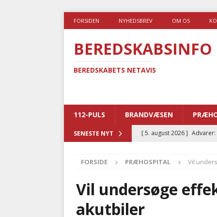
FORSIDEN
NYHEDSBREV
OM OS
KO
BEREDSKABSINFO
BEREDSKABETS NETAVIS
112-PULS
BRANDVÆSEN
PRÆHO
[ 5. august 2026 ]
Advarer:
SENESTE NYT
i det offentlige
PRÆHOSP
FORSIDE
PRÆHOSPITAL
Vil under
[ 5. august 2026 ]
Ny ambul
[ 4. august 2026 ]
Brandvæs
Vil undersøge effe
BRANDVÆSEN
akutbiler
[ 4. august 2026 ]
Ny treåri