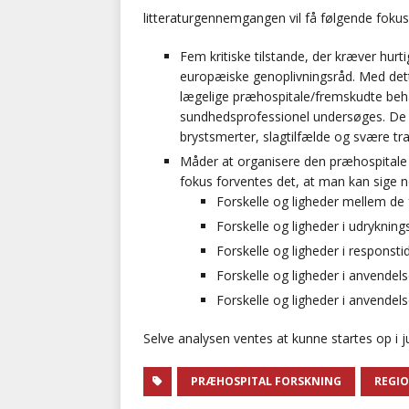
litteraturgennemgangen vil få følgende fokus
Fem kritiske tilstande, der kræver hurt
europæiske genoplivningsråd. Med dett
lægelige præhospitale/fremskudte beha
sundhedsprofessionel undersøges. De fem
brystsmerter, slagtilfælde og svære tr
Måder at organisere den præhospitale i
fokus forventes det, at man kan sige 
Forskelle og ligheder mellem de f
Forskelle og ligheder i udryknin
Forskelle og ligheder i responstid
Forskelle og ligheder i anvendels
Forskelle og ligheder i anvendel
Selve analysen ventes at kunne startes op i j
PRÆHOSPITAL FORSKNING
REGIO