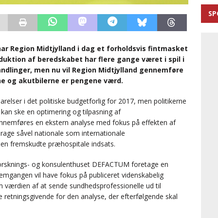
SP
r Region Midtjylland i dag et forholdsvis fintmasket
duktion af beredskabet har flere gange været i spil i
ndlinger, men nu vil Region Midtjylland gennemføre
ne og akutbilerne er pengene værd.
elser i det politiske budgetforlig for 2017, men politikerne
 kan ske en optimering og tilpasning af
ennemføres en ekstern analyse med fokus på effekten af
drage såvel nationale som internationale
den fremskudte præhospitale indsats.
e forsknings- og konsulenthuset DEFACTUM foretage en
emgangen vil have fokus på publiceret videnskabelig
 om værdien af at sende sundhedsprofessionelle ud til
 retningsgivende for den analyse, der efterfølgende skal