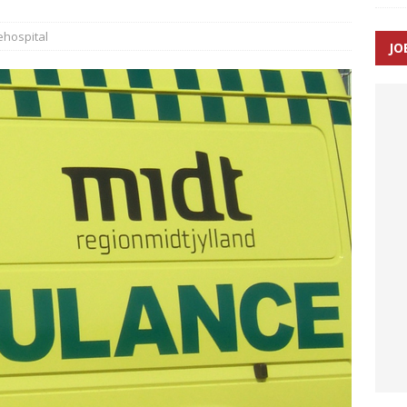
hospital
JO
enernes gennemsnitlige responstid steg med 9 sekunder i 2025