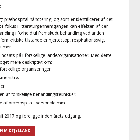
:
igt præhospital håndtering, og som er identificeret af det
e fokus i litteraturgennemgangen kan effekten af den
ndling i forhold til fremskudt behandling ved anden
 kritiske tilstande er hjertestop, respirationssvigt,
aumer.
ndsats på i forskellige lande/organisationer. Med dette
noget mere deskriptivt om:
orskellige organiseringer.
gsmønstre.
er.
en af forskellige behandlingsteknikker.
se af præhospitalt personale mm.
uli 2017 og foreligge inden årets udgang.
N MIDTJYLLAND