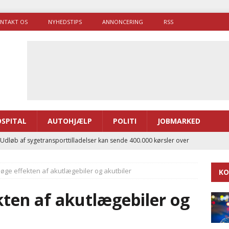
NTAKT OS
NYHEDSTIPS
ANNONCERING
RSS
SPITAL
AUTOHJÆLP
POLITI
JOBMARKED
 Udløb af sygetransporttilladelser kan sende 400.000 kørsler over
ITAL
søge effekten af akutlægebiler og akutbiler
KO
ance og el-sygetransportvogn til Samsø
PRÆHOSPITAL
enerne brugte lidt længere tid på at komme af sted i 2025
kten af akutlægebiler og
g politiuddannelse skal ruste betjentene til mere kompleks