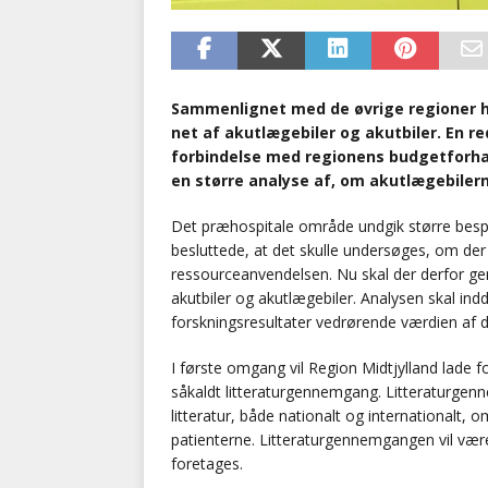
Sammenlignet med de øvrige regioner ha
net af akutlægebiler og akutbiler. En re
forbindelse med regionens budgetforha
en større analyse af, om akutlægebiler
Det præhospitale område undgik større bespar
besluttede, at det skulle undersøges, om der
ressourceanvendelsen. Nu skal der derfor g
akutbiler og akutlægebiler. Analysen skal ind
forskningsresultater vedrørende værdien af 
I første omgang vil Region Midtjylland lad
såkaldt litteraturgennemgang. Litteraturgenn
litteratur, både nationalt og internationalt,
patienterne. Litteraturgennemgangen vil være
foretages.