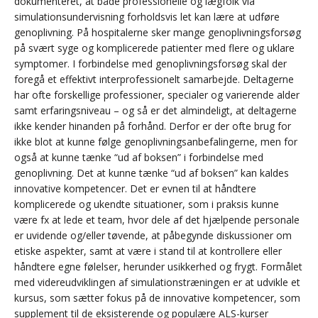
dokumenteret, at både professionelle og lægfolk via
simulationsundervisning forholdsvis let kan lære at udføre
genoplivning. På hospitalerne sker mange genoplivningsforsøg
på svært syge og komplicerede patienter med flere og uklare
symptomer. I forbindelse med genoplivningsforsøg skal der
foregå et effektivt interprofessionelt samarbejde. Deltagerne
har ofte forskellige professioner, specialer og varierende alder
samt erfaringsniveau – og så er det almindeligt, at deltagerne
ikke kender hinanden på forhånd. Derfor er der ofte brug for
ikke blot at kunne følge genoplivningsanbefalingerne, men for
også at kunne tænke “ud af boksen” i forbindelse med
genoplivning. Det at kunne tænke “ud af boksen” kan kaldes
innovative kompetencer. Det er evnen til at håndtere
komplicerede og ukendte situationer, som i praksis kunne
være fx at lede et team, hvor dele af det hjælpende personale
er uvidende og/eller tøvende, at påbegynde diskussioner om
etiske aspekter, samt at være i stand til at kontrollere eller
håndtere egne følelser, herunder usikkerhed og frygt. Formålet
med videreudviklingen af simulationstræningen er at udvikle et
kursus, som sætter fokus på de innovative kompetencer, som
supplement til de eksisterende og populære ALS-kurser