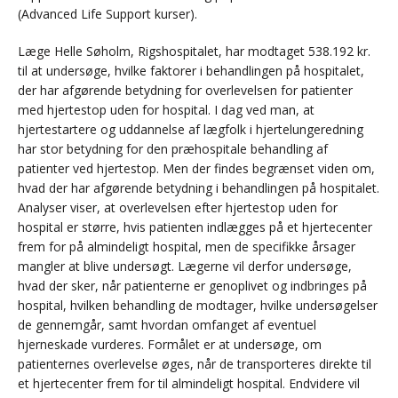
(Advanced Life Support kurser).
Læge Helle Søholm, Rigshospitalet, har modtaget 538.192 kr.
til at undersøge, hvilke faktorer i behandlingen på hospitalet,
der har afgørende betydning for overlevelsen for patienter
med hjertestop uden for hospital. I dag ved man, at
hjertestartere og uddannelse af lægfolk i hjertelungeredning
har stor betydning for den præhospitale behandling af
patienter ved hjertestop. Men der findes begrænset viden om,
hvad der har afgørende betydning i behandlingen på hospitalet.
Analyser viser, at overlevelsen efter hjertestop uden for
hospital er større, hvis patienten indlægges på et hjertecenter
frem for på almindeligt hospital, men de specifikke årsager
mangler at blive undersøgt. Lægerne vil derfor undersøge,
hvad der sker, når patienterne er genoplivet og indbringes på
hospital, hvilken behandling de modtager, hvilke undersøgelser
de gennemgår, samt hvordan omfanget af eventuel
hjerneskade vurderes. Formålet er at undersøge, om
patienternes overlevelse øges, når de transporteres direkte til
et hjertecenter frem for til almindeligt hospital. Endvidere vil