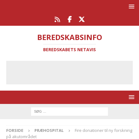
BEREDSKABSINFO
BEREDSKABETS NETAVIS
FORSIDE
PRÆHOSPITAL
Fire donationer til ny forskning
på akutområdet