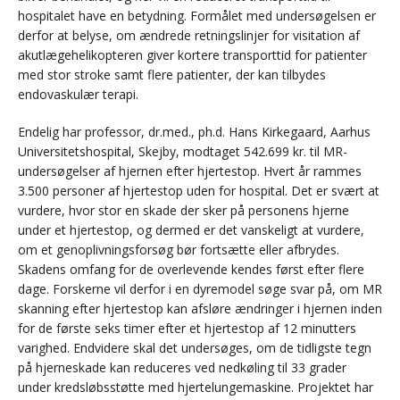
hospitalet have en betydning. Formålet med undersøgelsen er
derfor at belyse, om ændrede retningslinjer for visitation af
akutlægehelikopteren giver kortere transporttid for patienter
med stor stroke samt flere patienter, der kan tilbydes
endovaskulær terapi.
Endelig har professor, dr.med., ph.d. Hans Kirkegaard, Aarhus
Universitetshospital, Skejby, modtaget 542.699 kr. til MR-
undersøgelser af hjernen efter hjertestop. Hvert år rammes
3.500 personer af hjertestop uden for hospital. Det er svært at
vurdere, hvor stor en skade der sker på personens hjerne
under et hjertestop, og dermed er det vanskeligt at vurdere,
om et genoplivningsforsøg bør fortsætte eller afbrydes.
Skadens omfang for de overlevende kendes først efter flere
dage. Forskerne vil derfor i en dyremodel søge svar på, om MR
skanning efter hjertestop kan afsløre ændringer i hjernen inden
for de første seks timer efter et hjertestop af 12 minutters
varighed. Endvidere skal det undersøges, om de tidligste tegn
på hjerneskade kan reduceres ved nedkøling til 33 grader
under kredsløbsstøtte med hjertelungemaskine. Projektet har