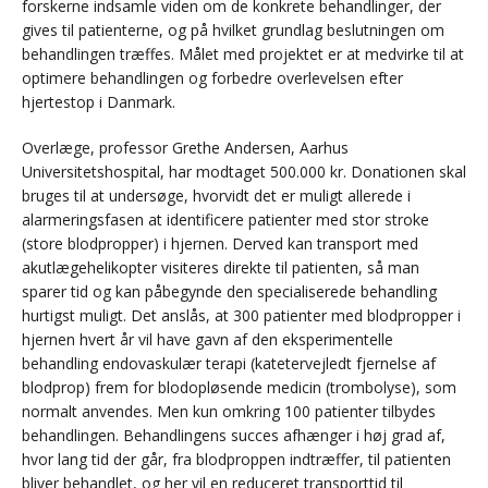
forskerne indsamle viden om de konkrete behandlinger, der
gives til patienterne, og på hvilket grundlag beslutningen om
behandlingen træffes. Målet med projektet er at medvirke til at
optimere behandlingen og forbedre overlevelsen efter
hjertestop i Danmark.
Overlæge, professor Grethe Andersen, Aarhus
Universitetshospital, har modtaget 500.000 kr. Donationen skal
bruges til at undersøge, hvorvidt det er muligt allerede i
alarmeringsfasen at identificere patienter med stor stroke
(store blodpropper) i hjernen. Derved kan transport med
akutlægehelikopter visiteres direkte til patienten, så man
sparer tid og kan påbegynde den specialiserede behandling
hurtigst muligt. Det anslås, at 300 patienter med blodpropper i
hjernen hvert år vil have gavn af den eksperimentelle
behandling endovaskulær terapi (katetervejledt fjernelse af
blodprop) frem for blodopløsende medicin (trombolyse), som
normalt anvendes. Men kun omkring 100 patienter tilbydes
behandlingen. Behandlingens succes afhænger i høj grad af,
hvor lang tid der går, fra blodproppen indtræffer, til patienten
bliver behandlet, og her vil en reduceret transporttid til