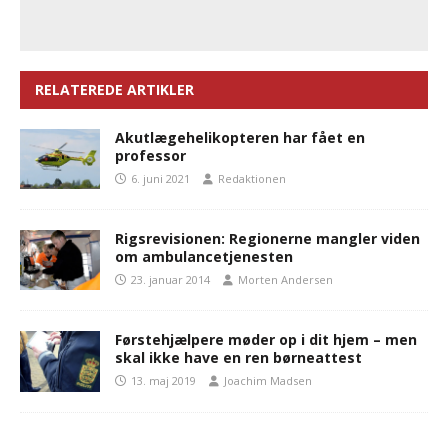
RELATEREDE ARTIKLER
Akutlægehelikopteren har fået en
professor
6. juni 2021
Redaktionen
Rigsrevisionen: Regionerne mangler viden
om ambulancetjenesten
23. januar 2014
Morten Andersen
Førstehjælpere møder op i dit hjem – men
skal ikke have en ren børneattest
13. maj 2019
Joachim Madsen